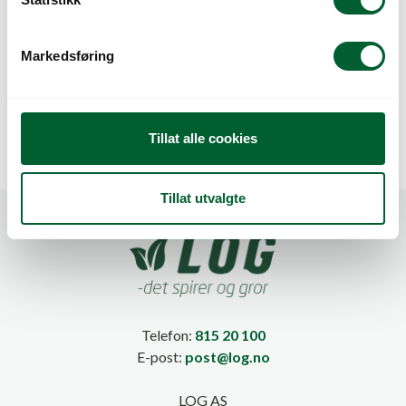
e
v
STIGE H: 270 CM, 9
STIGE H: 330 CM, 11
Markedsføring
a
TRINN, 3 -BEN
TRINN, 3-BEN
JUSTERBARE
JUSTERBARE
l
g
Tillat alle cookies
Tillat utvalgte
Telefon:
815 20 100
E-post:
post@log.no
LOG AS