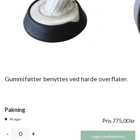
Gummiføtter benyttes ved harde overflater.
Pakning
På lager
Pris
775,00
kr
Legg i handlekurven