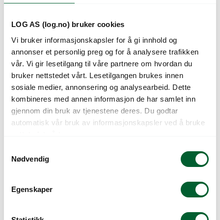
LOG AS (log.no) bruker cookies
Vi bruker informasjonskapsler for å gi innhold og
annonser et personlig preg og for å analysere trafikken
vår. Vi gir lesetilgang til våre partnere om hvordan du
bruker nettstedet vårt. Lesetilgangen brukes innen
sosiale medier, annonsering og analysearbeid. Dette
STIGE H: 210 CM, 7
STIGE H: 247 CM, 8
kombineres med annen informasjon de har samlet inn
TRINN 3 BEN
TRINN, 1-BEN
gjennom din bruk av tjenestene deres. Du godtar
JUSTERBARE
JUSTERBAR
automatisk vår bruk av informasjonskapsler ved å bruke
nettstedet vårt.
S
Nødvendig
a
m
t
Egenskaper
y
k
k
Statistikk