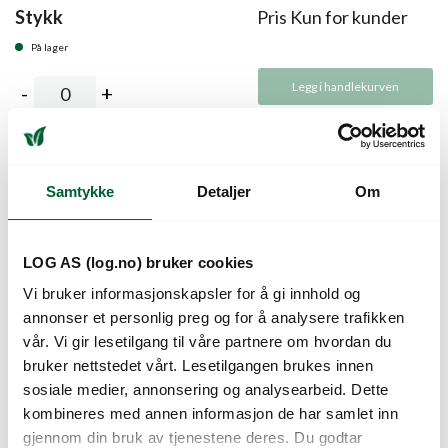
Stykk
Pris Kun for kunder
På lager
Legg i handlekurven
Varen er tilgjengelig for kjøp kun for registrerte kunder.
Har du et kundeforhold kan du
logge deg inn eller registrere
Samtykke
Detaljer
Om
deg her.
Beskrivelse
LOG AS (log.no) bruker cookies
Vi bruker informasjonskapsler for å gi innhold og
Mini redskapsett med tre redskaper; en smal spade, en bred
annonser et personlig preg og for å analysere trafikken
spade og en rake.
vår. Vi gir lesetilgang til våre partnere om hvordan du
bruker nettstedet vårt. Lesetilgangen brukes innen
Alle redskapene har samme lengde: 16-17 cm.
sosiale medier, annonsering og analysearbeid. Dette
Krombelegget med treskaft kommer i et polyester-folder
kombineres med annen informasjon de har samlet inn
med belte.
gjennom din bruk av tjenestene deres. Du godtar