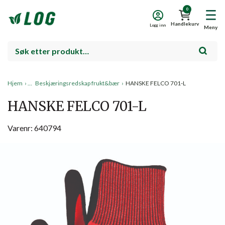
0
Handlekurv
Logg inn
Meny
Hjem
›
Beskjæringsredskap frukt&bær
›
HANSKE FELCO 701-L
HANSKE FELCO 701-L
Varenr: 640794