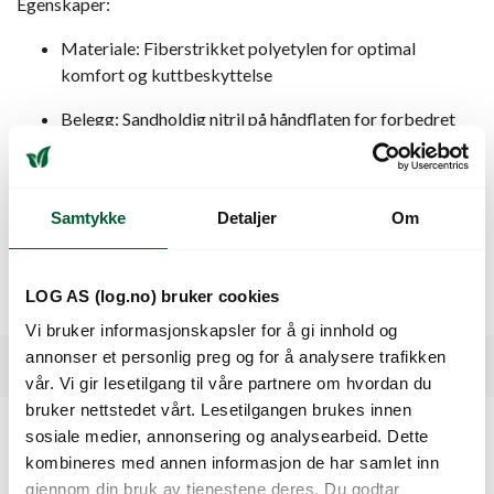
Egenskaper:
Materiale: Fiberstrikket polyetylen for optimal
komfort og kuttbeskyttelse
Belegg: Sandholdig nitril på håndflaten for forbedret
grep
Passform: Elastisk strikk for bedre tilpasning og
komfort
Samtykke
Detaljer
Om
Bruksområder: Ideell for profesjonelle
LOG AS (log.no) bruker cookies
Salgsenhet: 1 par
Vi bruker informasjonskapsler for å gi innhold og
annonser et personlig preg og for å analysere trafikken
Spesifikasjoner
vår. Vi gir lesetilgang til våre partnere om hvordan du
bruker nettstedet vårt. Lesetilgangen brukes innen
sosiale medier, annonsering og analysearbeid. Dette
Kunder så også på
kombineres med annen informasjon de har samlet inn
gjennom din bruk av tjenestene deres. Du godtar