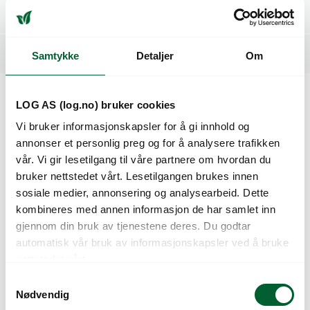
Spesifikasjoner
Relaterte produkter
Samtykke
Detaljer
Om
LOG AS (log.no) bruker cookies
Kunder så også på
Vi bruker informasjonskapsler for å gi innhold og
annonser et personlig preg og for å analysere trafikken
vår. Vi gir lesetilgang til våre partnere om hvordan du
bruker nettstedet vårt. Lesetilgangen brukes innen
sosiale medier, annonsering og analysearbeid. Dette
kombineres med annen informasjon de har samlet inn
gjennom din bruk av tjenestene deres. Du godtar
automatisk vår bruk av informasjonskapsler ved å bruke
nettstedet vårt.
S
HANSKE HAGE BLÅ
HANSKE HAGE
Nødvendig
a
STR 10
CHRISTINE STR.9