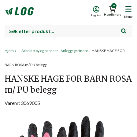
0
Handlekurv
Logg inn
Meny
Hjem
›
Arbeidstøy og hansker - Anleggsgartnere
›
HANSKE HAGE FOR
BARN ROSA m/ PU belegg
HANSKE HAGE FOR BARN ROSA
m/ PU belegg
Varenr: 3069005