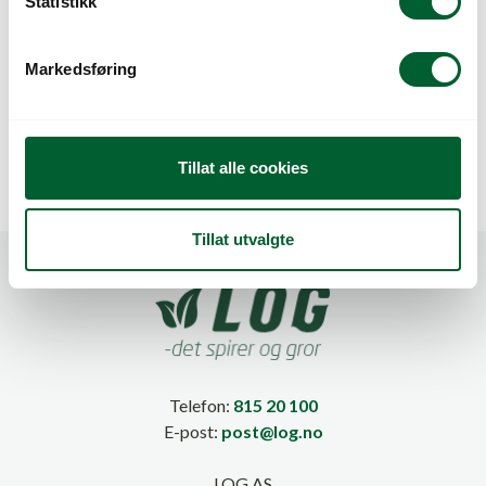
k
Statistikk
e
v
Markedsføring
a
HANSKE SUPER SLIM
HEKKSAKS HELION
l
D.F. STR 11
COMPACT 3
g
Tillat alle cookies
Tillat utvalgte
Telefon:
815 20 100
E-post:
post@log.no
LOG AS