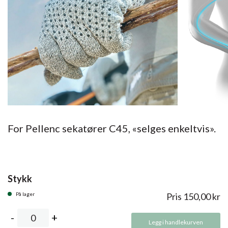
For Pellenc sekatører C45, «selges enkeltvis».
Stykk
På lager
Pris
150,00
kr
Legg i handlekurven