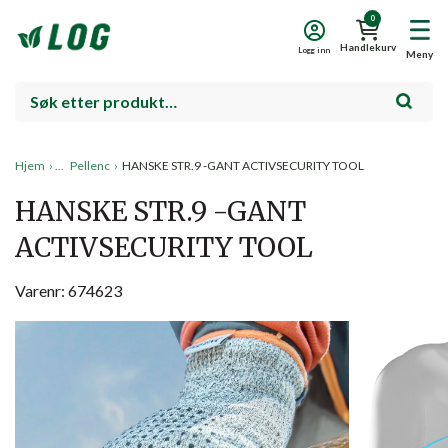
0
Handlekurv
Logg inn
Meny
Hjem
›
Pellenc
›
HANSKE STR.9 -GANT ACTIVSECURITY TOOL
HANSKE STR.9 -GANT
ACTIVSECURITY TOOL
Varenr: 674623