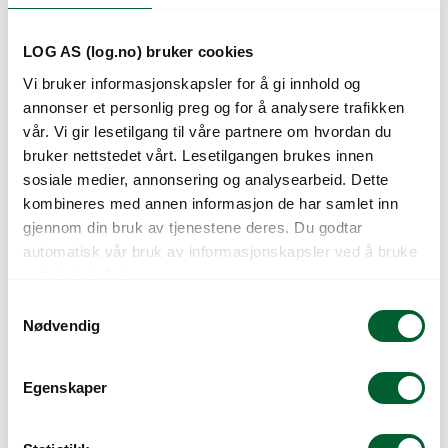
LOG AS (log.no) bruker cookies
Vi bruker informasjonskapsler for å gi innhold og
annonser et personlig preg og for å analysere trafikken
vår. Vi gir lesetilgang til våre partnere om hvordan du
bruker nettstedet vårt. Lesetilgangen brukes innen
sosiale medier, annonsering og analysearbeid. Dette
kombineres med annen informasjon de har samlet inn
HANSKE RÅGUMMI
HANSKE
gjennom din bruk av tjenestene deres. Du godtar
FORET STR 10
ROSEHANSKE LANG
automatisk vår bruk av informasjonskapsler ved å bruke
STR 10
nettstedet vårt.
S
Nødvendig
a
m
t
Egenskaper
y
k