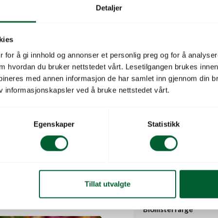
Lavendelrosa med svart øy
Detaljer
Plantehøyde
kies
Radavstand
 for å gi innhold og annonser et personlig preg og for å analysere
 om hvordan du bruker nettstedet vårt. Lesetilgangen brukes inne
Blomstringssesong
bineres med annen informasjon de har samlet inn gjennom din br
v informasjonskapsler ved å bruke nettstedet vårt.
Blomstringsperiode
Snittblomster
Egenskaper
Statistikk
Lysbehov
Duftende
ALLIS SAN LUIS
Tillat utvalgte
Sortsserie
Blomsterfarge