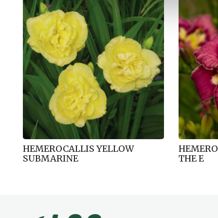
l
g
HEMEROCALLIS YELLOW
HEMEROC
SUBMARINE
THE E