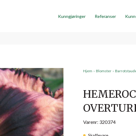
Kunngjøringer
Referanser
Kunn
Hjem
›
Blomster
›
Barrotstaud
HEMEROC
OVERTUR
Varenr: 320374
Skaffevare