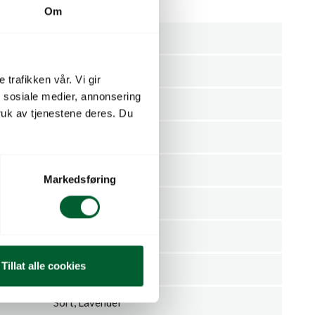
e og gul hals.
Om
65
50
 trafikken vår. Vi gir
n sosiale medier, annonsering
Sommer
uk av tjenestene deres. Du
August, Juli, Juni
Nei
Markedsføring
Halvskygge, Sol
Nei
Tillat alle cookies
Hemerocallis
Sort, Lavendel