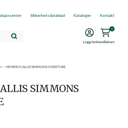
skapssenter
Sikkerhetsdatablad
Kataloger
Kontakt
0
Logg inn
Handlekurv
er
›
HEMEROCALLIS SIMMONS OVERTURE
ALLIS SIMMONS
E