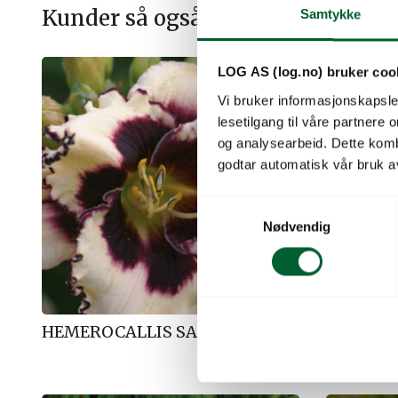
Kunder så også på
Samtykke
LOG AS (log.no) bruker coo
Vi bruker informasjonskapsler
lesetilgang til våre partnere
og analysearbeid. Dette kom
godtar automatisk vår bruk a
S
Nødvendig
a
m
t
y
k
HEMEROCALLIS SABINE BAUER
HEMEROC
k
HALLOW
e
v
a