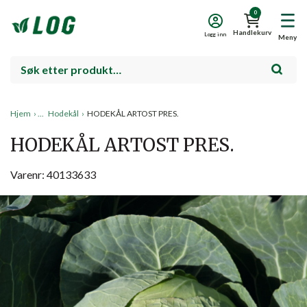
0
Handlekurv
Logg inn
Meny
Hjem
›
Hodekål
›
HODEKÅL ARTOST PRES.
HODEKÅL ARTOST PRES.
Varenr: 40133633
Salg!