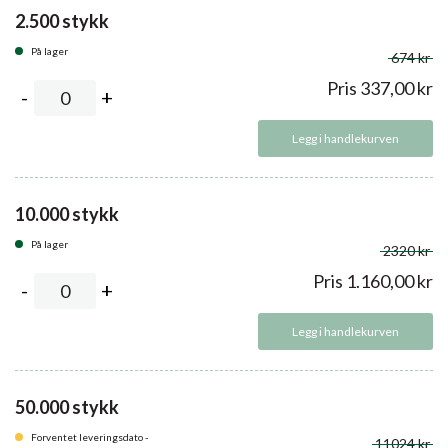
2.500 stykk
På lager
674 kr
Pris
337,00
kr
Legg i handlekurven
10.000 stykk
På lager
2320 kr
Pris
1.160,00
kr
Legg i handlekurven
50.000 stykk
Forventet leveringsdato -
11024 kr