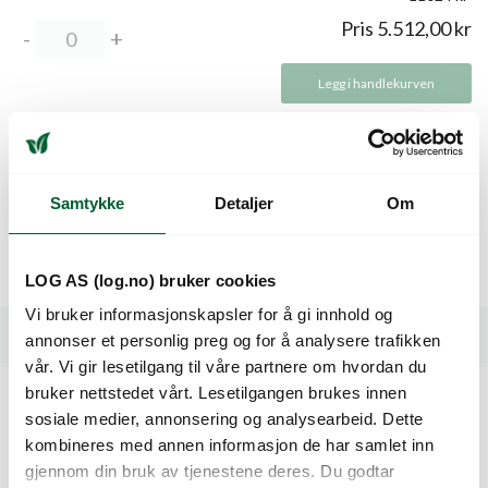
Pris
5.512,00
kr
Legg i handlekurven
Beskrivelse
Samtykke
Detaljer
Om
Flott sort mellom Thalys og Castello, ca 65-68 dager. Sorten
har et kompakt, friskt hode. Kort indre stilk.
LOG AS (log.no) bruker cookies
Vi bruker informasjonskapsler for å gi innhold og
Spesifikasjoner
annonser et personlig preg og for å analysere trafikken
vår. Vi gir lesetilgang til våre partnere om hvordan du
bruker nettstedet vårt. Lesetilgangen brukes innen
sosiale medier, annonsering og analysearbeid. Dette
Kunder så også på
kombineres med annen informasjon de har samlet inn
gjennom din bruk av tjenestene deres. Du godtar