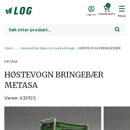
0
Handlekurv
Logg inn
Meny
Hjem
›
Høsteutstyr tilpasset markedshage
›
HØSTEVOGN BRINGEBÆR
METASA
HØSTEVOGN BRINGEBÆR
METASA
Varenr: 632923