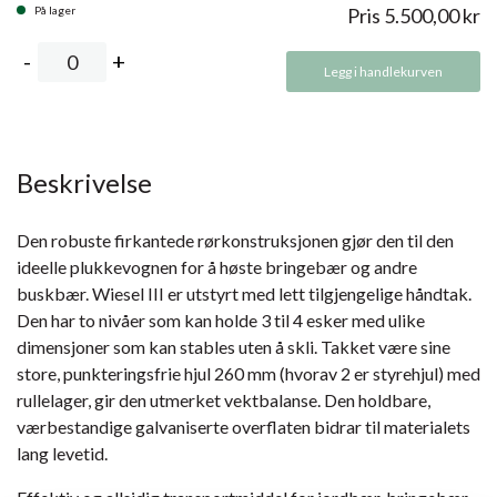
På lager
Pris
5.500,00
kr
Legg i handlekurven
Beskrivelse
Den robuste firkantede rørkonstruksjonen gjør den til den
ideelle plukkevognen for å høste bringebær og andre
buskbær. Wiesel III er utstyrt med lett tilgjengelige håndtak.
Den har to nivåer som kan holde 3 til 4 esker med ulike
dimensjoner som kan stables uten å skli. Takket være sine
store, punkteringsfrie hjul 260 mm (hvorav 2 er styrehjul) med
rullelager, gir den utmerket vektbalanse. Den holdbare,
værbestandige galvaniserte overflaten bidrar til materialets
lang levetid.