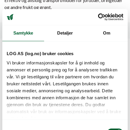
Effektiv og allsidig transportmiddel for jordbær, bringebær
og andre frukt og grønt.
Dimensjoner: 900 x 640 x 1000 mm
Spesifikasjoner
Samtykke
Detaljer
Om
LOG AS (log.no) bruker cookies
Kunder så også på
Vi bruker informasjonskapsler for å gi innhold og
annonser et personlig preg og for å analysere trafikken
vår. Vi gir lesetilgang til våre partnere om hvordan du
bruker nettstedet vårt. Lesetilgangen brukes innen
sosiale medier, annonsering og analysearbeid. Dette
kombineres med annen informasjon de har samlet inn
gjennom din bruk av tjenestene deres. Du godtar
automatisk vår bruk av informasjonskapsler ved å bruke
nettstedet vårt.
S