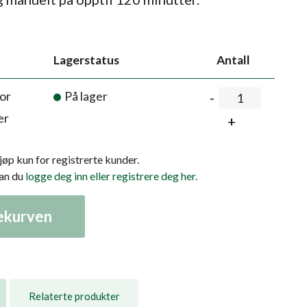
Lagerstatus
Antall
or
På lager
er
kjøp kun for registrerte kunder.
kan du
logge deg inn eller registrere deg her.
lekurven
Relaterte produkter