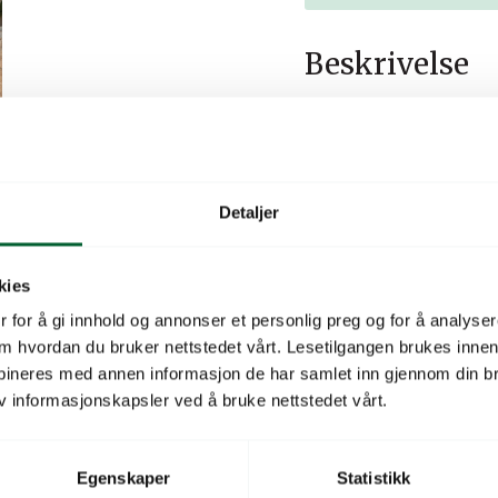
Beskrivelse
HOZELOCK MEKANISK KON
deg velge en vanningsvari
av.
Detaljer
Ideell for bruk med hagesp
nødvendig.
kies
Enkel i bruk – Bare vri – St
 for å gi innhold og annonser et personlig preg og for å analysere
og slå seg av når det er fe
 om hvordan du bruker nettstedet vårt. Lesetilgangen brukes inne
Enkel å installere – Mekan
bineres med annen informasjon de har samlet inn gjennom din br
v informasjonskapsler ved å bruke nettstedet vårt.
vanningsvarighet fra hjule
Ingen avanserte programm
Egenskaper
Statistikk
21 mm (1/2″) eller 26,5 mm