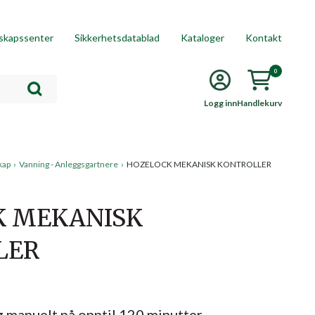
skapssenter
Sikkerhetsdatablad
Kataloger
Kontakt
0
Logg inn
Handlekurv
kap
›
Vanning - Anleggsgartnere
›
HOZELOCK MEKANISK KONTROLLER
K MEKANISK
LER
g manuelt på opptil 120 minutter.