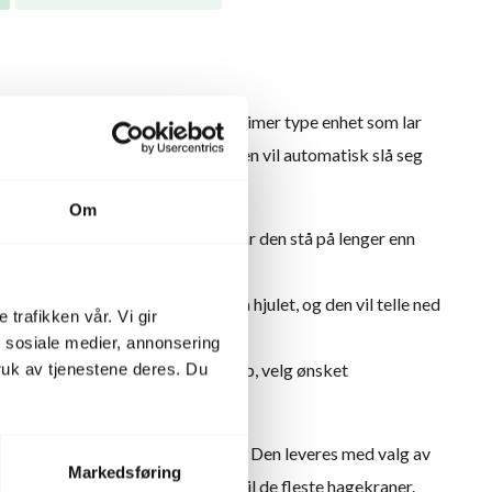
TROLLER er en enkel egg-timer type enhet som lar
ghet på opptil 120 minutter og den vil automatisk slå seg
Om
rinklere – for å forhindre at du lar den stå på lenger enn
ill inn ønsket varighet ved å vri på hjulet, og den vil telle ned
 trafikken vår. Vi gir
rdig.
n sosiale medier, annonsering
isk kontroller er enkel å sette opp, velg ønsket
uk av tjenestene deres. Du
t.
eringsferdigheter er nødvendig. Den leveres med valg av
Markedsføring
 (3/4″ ) adaptere for tilkobling til de fleste hagekraner.