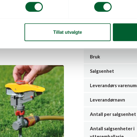
Mekanisk kontroller er en
10 Bar) eller lavtrykk mi
fylling av dammer eller p
Tillat utvalgte
Serie
K KRANKOBLING 3/4
Bruk
Salgsenhet
Leverandørs varenu
Leverandørnavn
Antall per salgsenhet
Antall salgsenheter i
ytteremballasje