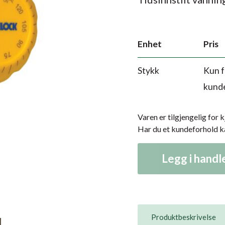
Enhet
Pris
Stykk
Kun f
kund
Varen er tilgjengelig for 
Har du et kundeforhold 
Legg i hand
Produktbeskrivelse