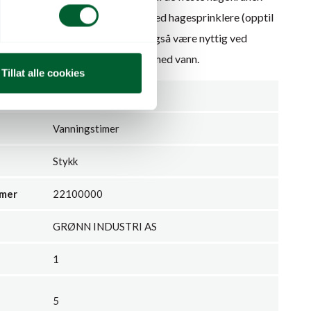
 allsidig enhet som kan brukes med hagesprinklere (opptil
kro-irrigasjon (1,5 Bar). Den kan også være nyttig ved
laskebasseng for å unngå sløsing med vann.
Tillat alle cookies
Hozelock
Vanningstimer
Stykk
mmer
22100000
GRØNN INDUSTRI AS
1
5