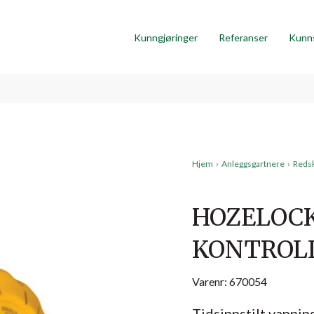
Kunngjøringer
Referanser
Kunn
Hjem
›
Anleggsgartnere
›
Reds
HOZELOC
KONTROL
Varenr: 670054
Tidsinnstilt vannin