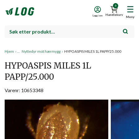
0
Handlekurv
Logg inn
Meny
Hjem
›
Nyttedyr mot hærmygg
›
HYPOASPIS MILES 1L PAPP/25.000
HYPOASPIS MILES 1L
PAPP/25.000
Varenr: 10653348