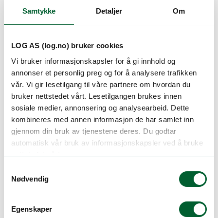
Samtykke
Detaljer
Om
Kunder så også på
LOG AS (log.no) bruker cookies
Vi bruker informasjonskapsler for å gi innhold og
annonser et personlig preg og for å analysere trafikken
vår. Vi gir lesetilgang til våre partnere om hvordan du
bruker nettstedet vårt. Lesetilgangen brukes innen
sosiale medier, annonsering og analysearbeid. Dette
kombineres med annen informasjon de har samlet inn
gjennom din bruk av tjenestene deres. Du godtar
ENTONEM/50 MILL.
ENTONEM/500 MILL.
automatisk vår bruk av informasjonskapsler ved å bruke
STEINERNEMA
(2×250 MILL)
nettstedet vårt.
FELTIAE
STEINERNEMA
FELTIAE
S
Nødvendig
a
m
t
Egenskaper
y