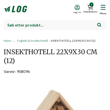
0
Handlekurv
Logg inn
Meny
Hjem
›
Fugleliv & Insektshotell
›
INSEKTHOTELL 22X9X30 CM (12)
INSEKTHOTELL 22X9X30 CM
(12)
Varenr: 908096