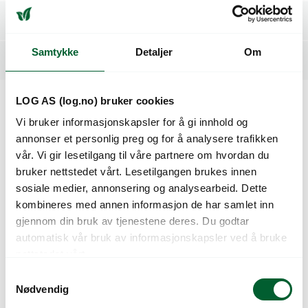
Spesifikasjoner
Samtykke
Detaljer
Om
Relaterte produkter
LOG AS (log.no) bruker cookies
Kunder så også på
Vi bruker informasjonskapsler for å gi innhold og
annonser et personlig preg og for å analysere trafikken
vår. Vi gir lesetilgang til våre partnere om hvordan du
bruker nettstedet vårt. Lesetilgangen brukes innen
sosiale medier, annonsering og analysearbeid. Dette
kombineres med annen informasjon de har samlet inn
gjennom din bruk av tjenestene deres. Du godtar
automatisk vår bruk av informasjonskapsler ved å bruke
nettstedet vårt.
S
Nødvendig
a
FUGLEHUS TIKI BAR
INSEKTHOTELL