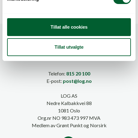
a
l
g
Tillat alle cookies
Tillat utvalgte
Telefon:
815 20 100
E-post:
post@log.no
LOG AS
Nedre Kalbakkvei 88
1081 Oslo
Org.nr NO 983 473 997 MVA
Medlem av Grønt Punkt og Norsirk