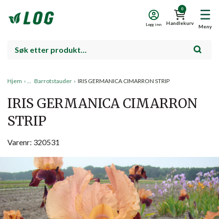
0
Handlekurv
Logg inn
Meny
Hjem
›
Barrotstauder
›
IRIS GERMANICA CIMARRON STRIP
IRIS GERMANICA CIMARRON
STRIP
Varenr: 320531