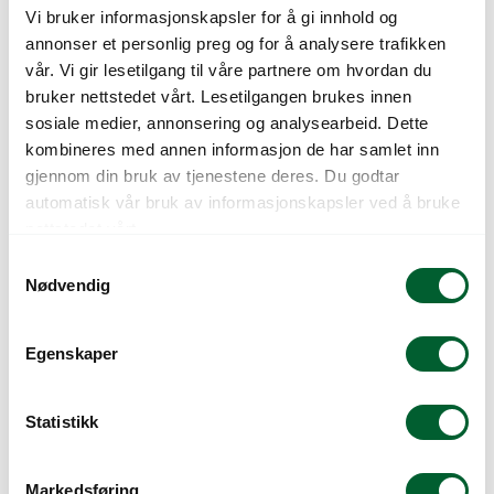
Vi bruker informasjonskapsler for å gi innhold og
annonser et personlig preg og for å analysere trafikken
vår. Vi gir lesetilgang til våre partnere om hvordan du
IRIS GERMANICA
IRIS GERMANICA
bruker nettstedet vårt. Lesetilgangen brukes innen
BISHOPS ROBE
CHERISHED
sosiale medier, annonsering og analysearbeid. Dette
kombineres med annen informasjon de har samlet inn
gjennom din bruk av tjenestene deres. Du godtar
automatisk vår bruk av informasjonskapsler ved å bruke
nettstedet vårt.
S
Nødvendig
a
m
t
Egenskaper
y
k
IRIS GERMANICA
IRIS GERMANICA
CLARENCE
HONEY GLAZED
k
Statistikk
e
v
Markedsføring