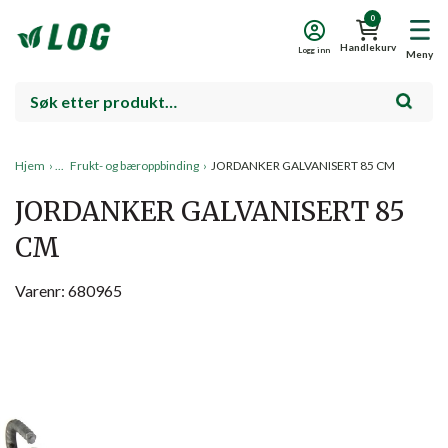
0
Handlekurv
Logg inn
Meny
Hjem
›
Frukt- og bæroppbinding
›
JORDANKER GALVANISERT 85 CM
JORDANKER GALVANISERT 85
CM
Varenr: 680965