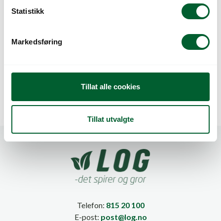
k
Statistikk
e
v
Markedsføring
a
l
KLIPS 10 CM ROSE
KLIPS 12 CM FRUKT
2MM (500)
3MM (500)
g
Tillat alle cookies
Tillat utvalgte
Telefon:
815 20 100
E-post:
post@log.no