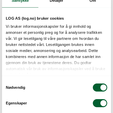
Samtykke
Detaljer
Om
Kunder så også på
LOG AS (log.no) bruker cookies
Vi bruker informasjonskapsler for å gi innhold og
annonser et personlig preg og for å analysere trafikken
vår. Vi gir lesetilgang til våre partnere om hvordan du
bruker nettstedet vårt. Lesetilgangen brukes innen
sosiale medier, annonsering og analysearbeid. Dette
kombineres med annen informasjon de har samlet inn
gjennom din bruk av tjenestene deres. Du godtar
GRIPPLE TWISTER
GRIPPLE
automatisk vår bruk av informasjonskapsler ved å bruke
TIL TRÅD 2-3,25MM
WIREKUTTER
nettstedet vårt.
(100)
S
Nødvendig
a
m
t
Egenskaper
y
k