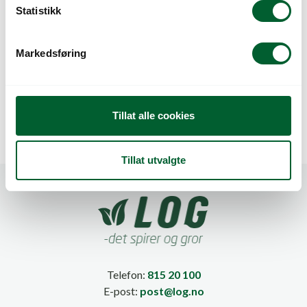
k
Statistikk
e
v
Markedsføring
a
JORDDEKKEDUK
JORDDEKKEDUK
l
SORT 3,30X100M
SORT 4,15X100M
g
Tillat alle cookies
Tillat utvalgte
Telefon:
815 20 100
E-post:
post@log.no