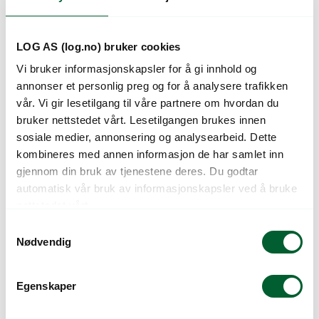
Kunder så også på
LOG AS (log.no) bruker cookies
Vi bruker informasjonskapsler for å gi innhold og
annonser et personlig preg og for å analysere trafikken
vår. Vi gir lesetilgang til våre partnere om hvordan du
bruker nettstedet vårt. Lesetilgangen brukes innen
sosiale medier, annonsering og analysearbeid. Dette
kombineres med annen informasjon de har samlet inn
gjennom din bruk av tjenestene deres. Du godtar
automatisk vår bruk av informasjonskapsler ved å bruke
JORDDEKKEDUK
JORDDEKKEDUK
nettstedet vårt.
SORT 1,38X100M
SORT 1,65X100M
S
Nødvendig
a
m
t
Egenskaper
y
k