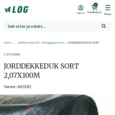
0
Handlekurv
Logg inn
Meny
Hjem
›
Dekkemateriell - Anleggsgartnere
›
JORDDEKKEDUK SORT
2,07X100M
JORDDEKKEDUK SORT
2,07X100M
Varenr: 683182