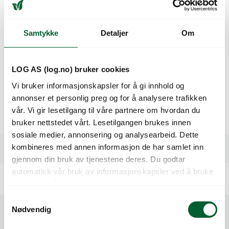
Legg i handlekurven
Samtykke
Detaljer
Om
Beskrivelse
LOG AS (log.no) bruker cookies
Vi bruker informasjonskapsler for å gi innhold og
Beskytter mot støt og skader. Stabiliserer paller under
annonser et personlig preg og for å analysere trafikken
transport og lagring.
vår. Vi gir lesetilgang til våre partnere om hvordan du
5200 stykk p. pall.
bruker nettstedet vårt. Lesetilgangen brukes innen
sosiale medier, annonsering og analysearbeid. Dette
kombineres med annen informasjon de har samlet inn
Spesifikasjoner
gjennom din bruk av tjenestene deres. Du godtar
automatisk vår bruk av informasjonskapsler ved å bruke
nettstedet vårt.
S
Nødvendig
a
m