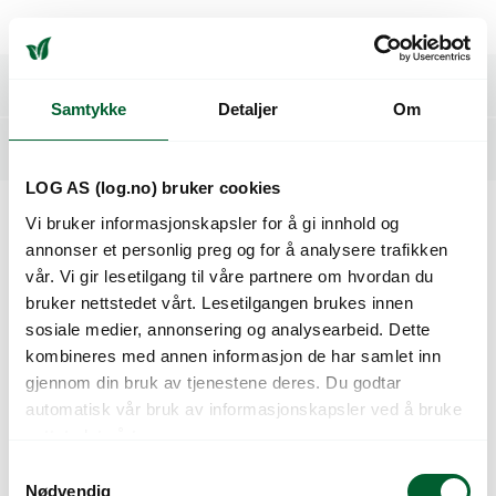
Klimanett kan skaffes i andre dimensjoner på forespørsel.
Spesifikasjoner
Samtykke
Detaljer
Om
Relaterte produkter
LOG AS (log.no) bruker cookies
Vi bruker informasjonskapsler for å gi innhold og
Kunder så også på
annonser et personlig preg og for å analysere trafikken
vår. Vi gir lesetilgang til våre partnere om hvordan du
bruker nettstedet vårt. Lesetilgangen brukes innen
sosiale medier, annonsering og analysearbeid. Dette
kombineres med annen informasjon de har samlet inn
gjennom din bruk av tjenestene deres. Du godtar
automatisk vår bruk av informasjonskapsler ved å bruke
nettstedet vårt.
S
Nødvendig
a