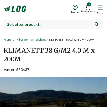
0
Handlekurv
Logg inn
Meny
Hjem
›
Fiberduk markedshage
›
KLIMANETT 38 G/M2 4,0 M x 200M
KLIMANETT 38 G/M2 4,0 M x
200M
Varenr: 683637