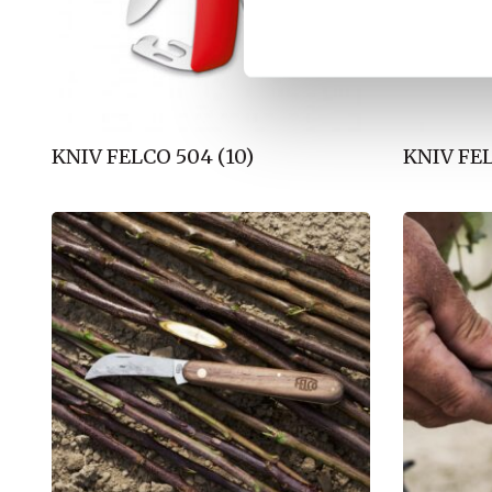
k
e
v
a
l
g
KNIV FELCO 504 (10)
KNIV FEL