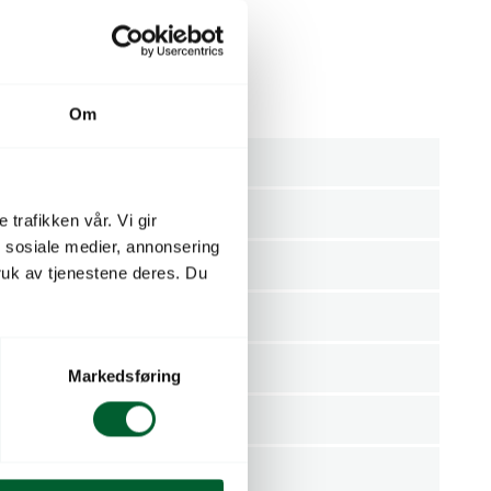
oksåpner, 2 skrujern, og sag.
e 78mm.
Om
Lommekniver
Felco
 trafikken vår. Vi gir
n sosiale medier, annonsering
Stykk
uk av tjenestene deres. Du
mmer
640132
FELCO S.A.
Markedsføring
1
7