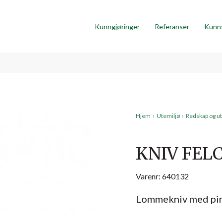
Kunngjøringer
Referanser
Kunn
Hjem
›
Utemiljø
›
Redskap og ut
KNIV FELC
Varenr: 640132
Lommekniv med pins