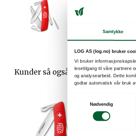
Samtykke
LOG AS (log.no) bruker coo
Vi bruker informasjonskapsler
lesetilgang til våre partnere
Kunder så også på
og analysearbeid. Dette kom
godtar automatisk vår bruk a
S
Nødvendig
a
m
t
y
k