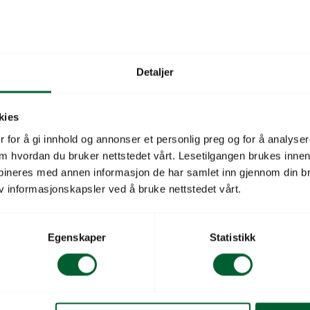
Beskrivelse
Lommekniv med pinsett, b
95mm lengde. Bladlengd
Detaljer
Redskapstype
kies
Redskapsmerke
 for å gi innhold og annonser et personlig preg og for å analysere
 om hvordan du bruker nettstedet vårt. Lesetilgangen brukes inne
Salgsenhet
bineres med annen informasjon de har samlet inn gjennom din br
v informasjonskapsler ved å bruke nettstedet vårt.
Leverandørs varenu
Leverandørnavn
Egenskaper
Statistikk
Antall per salgsenhet
Antall salgsenheter i