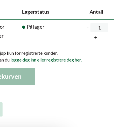
Lagerstatus
Antall
or
På lager
er
kjøp kun for registrerte kunder.
kan du
logge deg inn eller registrere deg her.
lekurven