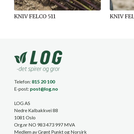
KNIV FELCO 511
KNIV FE
Telefon:
815 20 100
E-post:
post@log.no
LOG AS
Nedre Kalbakkvei 88
1081 Oslo
Org.nr NO 983 473 997 MVA
Medlem av Grønt Punkt og Norsirk