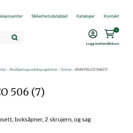
skapssenter
Sikkerhetsdatablad
Kataloger
Kontakt
0
Logg inn
Handlekurv
styr
›
Beskjæringsredskap og kniver
›
Kniver
›
KNIV FELCO 506 (7)
O 506 (7)
ett, boksåpner, 2 skrujern, og sag