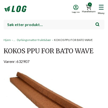
0
Handlekurv
Logg inn
Meny
Hjem
›
Dyrkingsmatter frukt&bær
›
KOKOS PPU FOR BATO WAVE
KOKOS PPU FOR BATO WAVE
Varenr: 632907