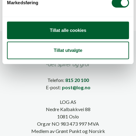
Markedsføring
a
l
g
Tillat alle cookies
Tillat utvalgte
Telefon:
815 20 100
E-post:
post@log.no
LOG AS
Nedre Kalbakkvei 88
1081 Oslo
Org.nr NO 983 473 997 MVA
Medlem av Grønt Punkt og Norsirk