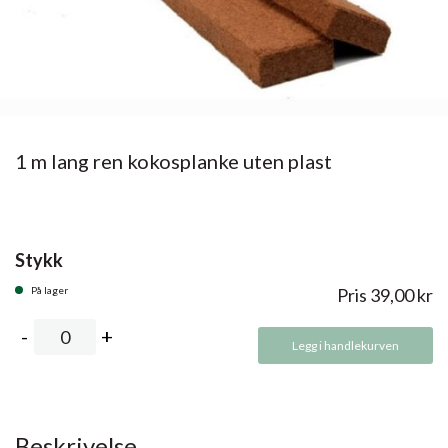
1 m lang ren kokosplanke uten plast
Stykk
På lager
Pris
39,00
kr
Legg i handlekurven
Beskrivelse