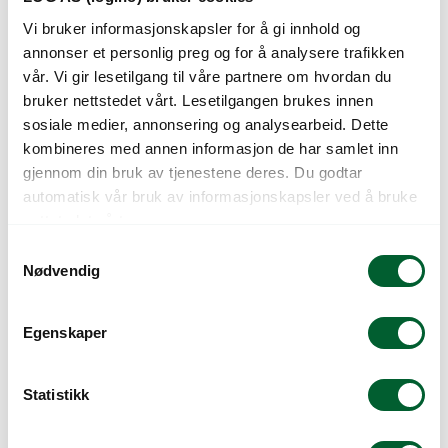
Vi bruker informasjonskapsler for å gi innhold og
annonser et personlig preg og for å analysere trafikken
vår. Vi gir lesetilgang til våre partnere om hvordan du
bruker nettstedet vårt. Lesetilgangen brukes innen
sosiale medier, annonsering og analysearbeid. Dette
GROW BAG KOKOS
KOKOS BLOKK 5 KG
kombineres med annen informasjon de har samlet inn
10L OTC PPU (1000)
(70L)
gjennom din bruk av tjenestene deres. Du godtar
automatisk vår bruk av informasjonskapsler ved å bruke
nettstedet vårt.
S
Nødvendig
a
m
t
Egenskaper
y
k
k
Statistikk
KOKOS PPU FOR 7L
PLANTEPUTE 40L
e
POTTER (1400)
GJØDSLET (72)
v