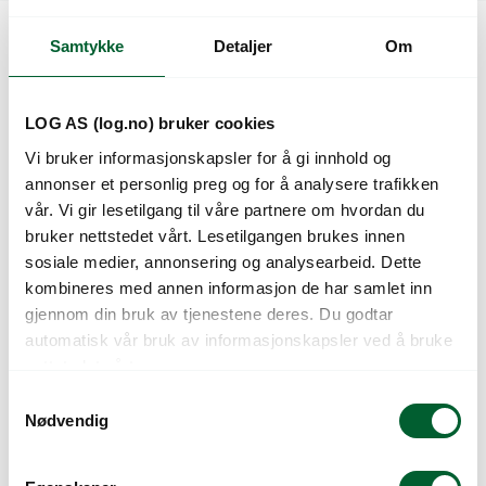
Samtykke
Detaljer
Om
Kunder så også på
LOG AS (log.no) bruker cookies
Vi bruker informasjonskapsler for å gi innhold og
annonser et personlig preg og for å analysere trafikken
vår. Vi gir lesetilgang til våre partnere om hvordan du
bruker nettstedet vårt. Lesetilgangen brukes innen
sosiale medier, annonsering og analysearbeid. Dette
kombineres med annen informasjon de har samlet inn
gjennom din bruk av tjenestene deres. Du godtar
automatisk vår bruk av informasjonskapsler ved å bruke
GAVEFORPAKNINGE
IRIS
nettstedet vårt.
R AV LØK
S
Nødvendig
a
m
t