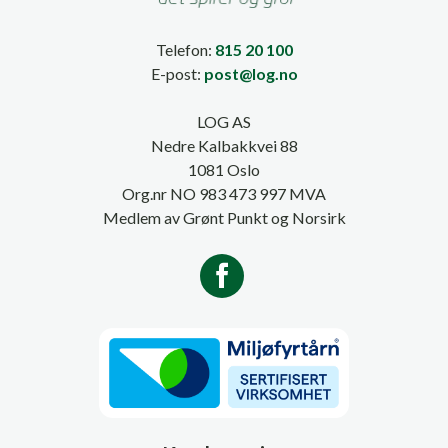
Telefon:
815 20 100
E-post:
post@log.no
LOG AS
Nedre Kalbakkvei 88
1081 Oslo
Org.nr NO 983 473 997 MVA
Medlem av Grønt Punkt og Norsirk