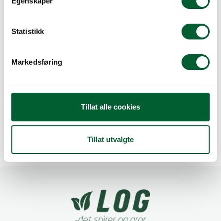
Egenskaper
y
k
k
Statistikk
e
v
Markedsføring
a
KONSUMENTFORPA
KROKUS
l
KNINGER AV
g
SOMMERLØK
Tillat alle cookies
Tillat utvalgte