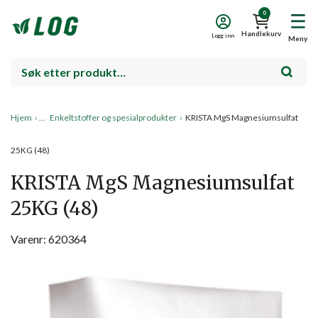
0
Handlekurv
Logg inn
Meny
Hjem
›
Enkeltstoffer og spesialprodukter
›
KRISTA MgS Magnesiumsulfat
25KG (48)
KRISTA MgS Magnesiumsulfat
25KG (48)
Varenr: 620364