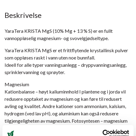
Beskrivelse
YaraTera KRISTA MgS (10% Mg + 13 % S) er en fullt
vannoppløselig magnesium- og svovelgjødseltype.
YaraTera KRISTA MgS er et frittflytende krystallinsk pulver
som oppløses raskt i vann uten noe bunnfall.
Ideell for alle typer vanningsanlegg – dryppvanningsanlegg,
sprinklervanning og sprøyter.
Magnesium
Kationbalanse – høyt kaliuminnhold I plantene og i jorda vil
redusere opptaket av magnesium og kan føre til redusert
avling og kvalitet. Andre kationer som ammonium, kalsium,
hydrogen (ved lav pH), og aluminium kan også redusere
tilgjengeligheten av magnesium. Fotosyntesen – magnesium
er en viktig komponent i klorofyllet, som er avgjørende for
fotosyntesen.