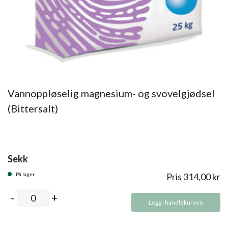
Vannoppløselig magnesium- og svovelgjødsel
(Bittersalt)
Sekk
På lager
Pris
314,00
kr
Legg i handlekurven