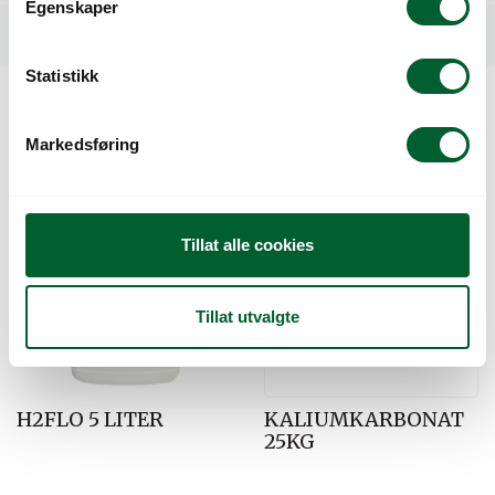
Egenskaper
y
Relaterte produkter
k
k
Statistikk
e
Kunder så også på
v
Markedsføring
a
l
g
Tillat alle cookies
Tillat utvalgte
H2FLO 5 LITER
KALIUMKARBONAT
25KG