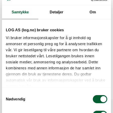
Fotosyntese
Samtykke
Detaljer
Om
Magnesium er en svært viktig del av klorofyllet og er derfor
essensiell for fotosyntesen.
LOG AS (log.no) bruker cookies
Blandbarhet
YaraTera KRISTA MgS kan blandes med alle typer
Vi bruker informasjonskapsler for å gi innhold og
vannløselig gjødsel, men ikke YaraTera CALCINIT.
annonser et personlig preg og for å analysere trafikken
vår. Vi gir lesetilgang til våre partnere om hvordan du
Høy renhet
bruker nettstedet vårt. Lesetilgangen brukes innen
YaraTera KRISTA MKP er fri for klorid, natrium og
sosiale medier, annonsering og analysearbeid. Dette
tungmetaller.
kombineres med annen informasjon de har samlet inn
gjennom din bruk av tjenestene deres. Du godtar
Emballasjestørrelse: 25 kg sekk
automatisk vår bruk av informasjonskapsler ved å bruke
Magnesiumsulfat omtales også som bittersalt eller
nettstedet vårt.
epsomsalt
S
Nødvendig
a
m
Spesifikasjoner
t