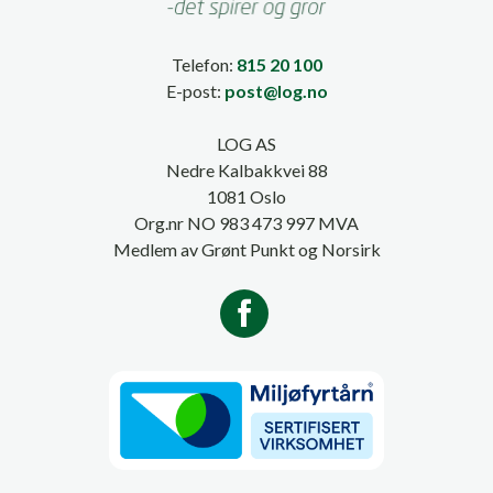
Telefon:
815 20 100
E-post:
post@log.no
LOG AS
Nedre Kalbakkvei 88
1081 Oslo
Org.nr NO 983 473 997 MVA
Medlem av Grønt Punkt og Norsirk