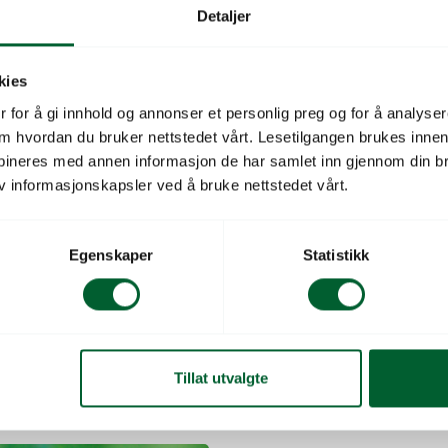
Detaljer
1 million stykk
6.938
kies
 for å gi innhold og annonser et personlig preg og for å analysere
 om hvordan du bruker nettstedet vårt. Lesetilgangen brukes inne
Legg i hand
bineres med annen informasjon de har samlet inn gjennom din br
v informasjonskapsler ved å bruke nettstedet vårt.
Egenskaper
Statistikk
Produktbeskrivelse
Beskrivelse
R BASILIKUM DVERG
Tillat utvalgte
O)
Latinsk navn: Ocimum ba