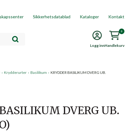
skapssenter
Sikkerhetsdatablad
Kataloger
Kontakt
0
Logg inn
Handlekurv
r
›
Krydderurter
›
Basilikum
›
KRYDDER BASILIKUM DVERG UB.
BASILIKUM DVERG UB.
O)