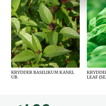
Salg!
Salg!
l
g
KRYDDER BASILIKUM KANEL
KRYDDER
UB.
LEAF (SE