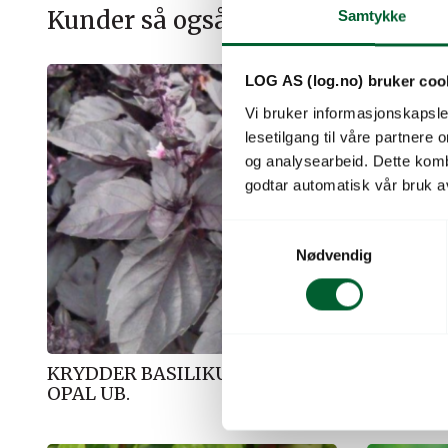
Kunder så også på
Samtykke
Salg!
Salg!
LOG AS (log.no) bruker coo
Vi bruker informasjonskapsler
lesetilgang til våre partnere
og analysearbeid. Dette kom
godtar automatisk vår bruk a
S
Nødvendig
a
m
t
y
k
KRYDDER BASILIKUM DARK
KRYDDE
k
OPAL UB.
UB.(NAN
e
v
a