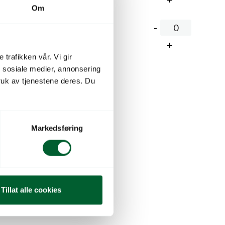
Om
,00
kr
På lager
 trafikken vår. Vi gir
n sosiale medier, annonsering
lekurven
uk av tjenestene deres. Du
Markedsføring
Tillat alle cookies
silicum