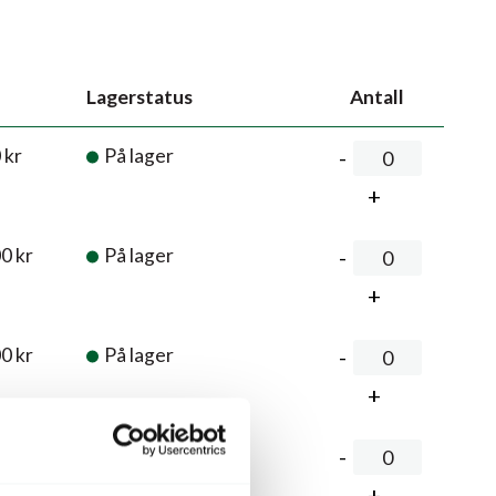
Lagerstatus
Antall
0
kr
På lager
00
kr
På lager
00
kr
På lager
,00
kr
På lager