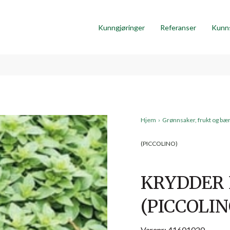
Kunngjøringer
Referanser
Kunn
Hjem
›
Grønnsaker, frukt og bæ
(PICCOLINO)
KRYDDER 
(PICCOLIN
Varenr: 41601020