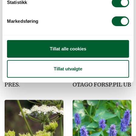
Kunder så også på
k
Statistikk
e
v
Salg!
Salg!
Markedsføring
a
l
g
Tillat alle cookies
Tillat utvalgte
HODEKÅL VERDECO
KNOLLSELLERI
PRES.
OTAGO FORSP.PIL UB