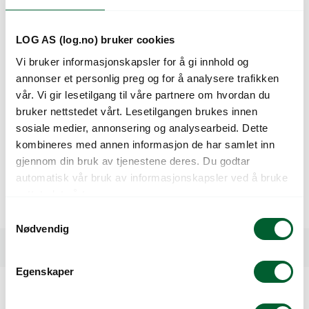
Legg i handlekurven
LOG AS (log.no) bruker cookies
Vi bruker informasjonskapsler for å gi innhold og
annonser et personlig preg og for å analysere trafikken
vår. Vi gir lesetilgang til våre partnere om hvordan du
Beskrivelse
bruker nettstedet vårt. Lesetilgangen brukes innen
sosiale medier, annonsering og analysearbeid. Dette
Hovedsort til friland og veksthus. Kraftigvoksende
kombineres med annen informasjon de har samlet inn
bladpersille. Glatte og mørkegrønne blader. Kan bli litt lys,
gjennom din bruk av tjenestene deres. Du godtar
men veldig dyrkingsstabil.
automatisk vår bruk av informasjonskapsler ved å bruke
nettstedet vårt.
Kultur
tusenkornvekt
10K
50K
100k
S
Persille
1,7 g
17 g
85 g
170 g
Nødvendig
a
Spesifikasjoner
m
t
Egenskaper
y
k