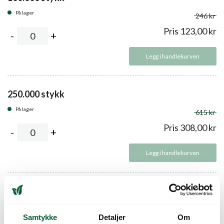
På lager
246 kr
Pris
123,00
kr
Legg i handlekurven
250.000 stykk
På lager
615 kr
Pris
308,00
kr
Legg i handlekurven
1 million stykk
På lager
2240 kr
Samtykke
Detaljer
Om
Pris
1.120,00
kr