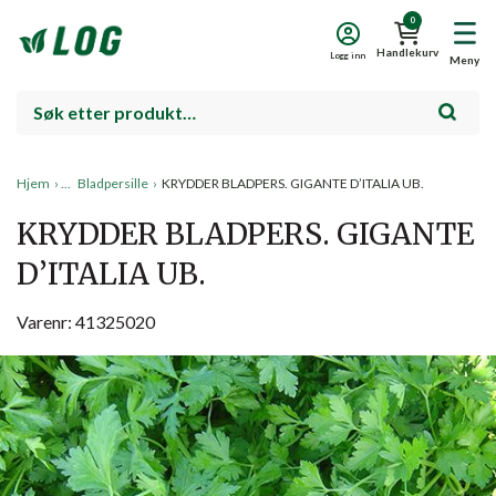
0
Handlekurv
Logg inn
Meny
Hjem
›
Bladpersille
›
KRYDDER BLADPERS. GIGANTE D’ITALIA UB.
KRYDDER BLADPERS. GIGANTE
D’ITALIA UB.
Varenr: 41325020
Salg!