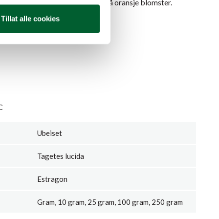
e med mange avlange blader og små oransje blomster.
. Buskete og opprett vekst.
Tillat alle cookies
ida
C
Ubeiset
Tagetes lucida
Estragon
Gram, 10 gram, 25 gram, 100 gram, 250 gram