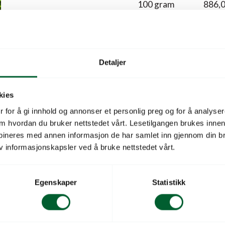
100 gram
886,
250 gram
1.828
Detaljer
kies
Legg i hand
 for å gi innhold og annonser et personlig preg og for å analysere
 om hvordan du bruker nettstedet vårt. Lesetilgangen brukes inne
bineres med annen informasjon de har samlet inn gjennom din br
v informasjonskapsler ved å bruke nettstedet vårt.
Produktbeskrivelse
Egenskaper
Statistikk
Beskrivelse