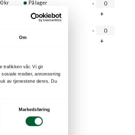
00
kr
På lager
,00
kr
På lager
Om
lekurven
 trafikken vår. Vi gir
n sosiale medier, annonsering
uk av tjenestene deres. Du
Markedsføring