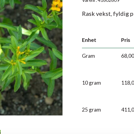
Rask vekst, fyldig 
Enhet
Pris
Gram
68,0
10 gram
118,
25 gram
411,