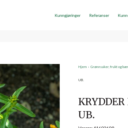
Kunngjøringer
Referanser
Kunn
Hjem
›
Grønnsaker, frukt og bæ
UB.
KRYDDER 
UB.
Varenr: 41602609