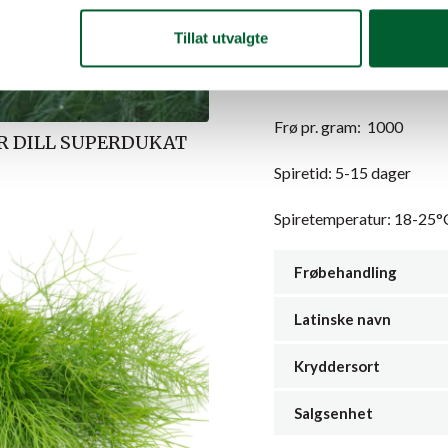
Rask vekst, fyldig plant
Lakrisaktig smak og duft
Tillat utvalgte
Latinsk navn:
Tagetes luc
Frø pr. gram: 1000
R DILL SUPERDUKAT
Spiretid: 5-15 dager
Spiretemperatur: 18-25°
Frøbehandling
Latinske navn
Kryddersort
Salgsenhet