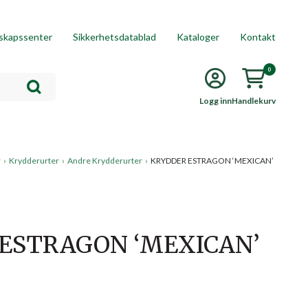
skapssenter
Sikkerhetsdatablad
Kataloger
Kontakt
0
Logg inn
Handlekurv
r
›
Krydderurter
›
Andre Krydderurter
›
KRYDDER ESTRAGON ‘MEXICAN’
ESTRAGON ‘MEXICAN’