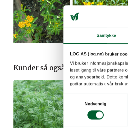
Samtykke
LOG AS (log.no) bruker coo
Vi bruker informasjonskapsler
Kunder så også på
lesetilgang til våre partnere
og analysearbeid. Dette kom
godtar automatisk vår bruk a
S
Nødvendig
a
m
t
y