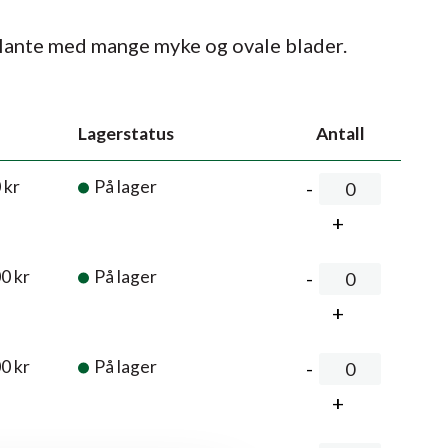
plante med mange myke og ovale blader.
Lagerstatus
Antall
0
kr
På lager
00
kr
På lager
00
kr
På lager