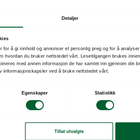
Kilogram
2.947
Detaljer
kies
 for å gi innhold og annonser et personlig preg og for å analysere
Legg i hand
 om hvordan du bruker nettstedet vårt. Lesetilgangen brukes inne
bineres med annen informasjon de har samlet inn gjennom din br
v informasjonskapsler ved å bruke nettstedet vårt.
Produktbeskrivelse
Egenskaper
Statistikk
Beskrivelse
 FENNIKEL BRONZE
Vanlig gressløk. Hardfør,
Tillat utvalgte
god løkaroma.