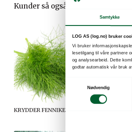
Kunder så også på
Samtykke
Salg!
LOG AS (log.no) bruker coo
Vi bruker informasjonskapsler
lesetilgang til våre partnere
og analysearbeid. Dette kom
godtar automatisk vår bruk a
S
Nødvendig
a
m
t
y
KRYDDER FENNIKEL (BLAD) UB.
KRYDDER
UB.
k
k
e