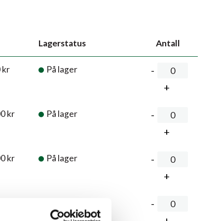
Lagerstatus
Antall
0
kr
På lager
00
kr
På lager
00
kr
På lager
00
kr
På lager