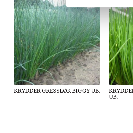
v
a
l
g
KRYDDER GRESSLØK BIGGY UB.
KRYDDE
UB.