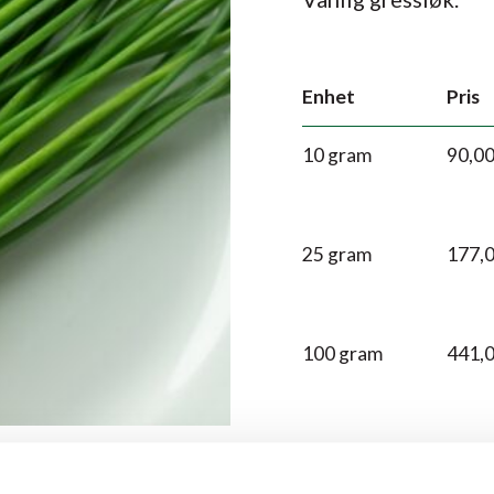
Enhet
Pris
10 gram
90,0
25 gram
177,
100 gram
441,
250 gram
915,