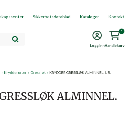
skapssenter
Sikkerhetsdatablad
Kataloger
Kontakt
0
Logg inn
Handlekurv
r
›
Krydderurter
›
Gressløk
›
KRYDDER GRESSLØK ALMINNEL. UB.
GRESSLØK ALMINNEL.