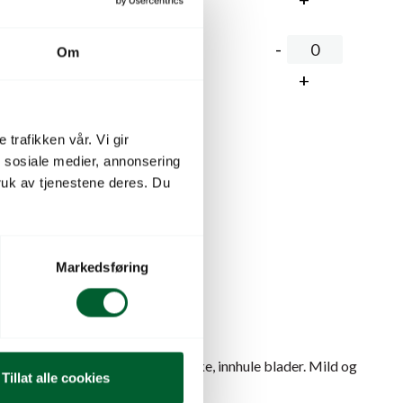
,00
kr
På lager
Om
 trafikken vår. Vi gir
lekurven
n sosiale medier, annonsering
uk av tjenestene deres. Du
Markedsføring
 tuedannende løkplante. Sylindriske, innhule blader. Mild og
Tillat alle cookies