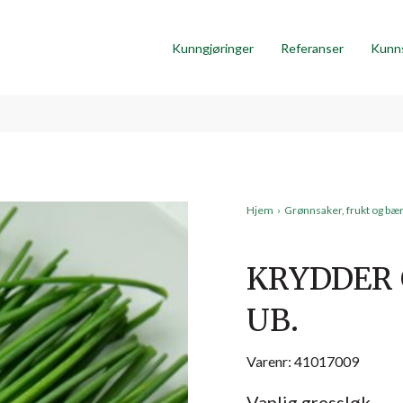
Kunngjøringer
Referanser
Kunn
Hjem
›
Grønnsaker, frukt og bæ
KRYDDER 
UB.
Varenr: 41017009
Vanlig gressløk.