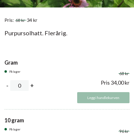
Pris:
34
kr
68
kr
Purpursolhatt. Flerårig.
Gram
På lager
68 kr
Pris
34,00
kr
Legg i handlekurven
10 gram
På lager
96 kr