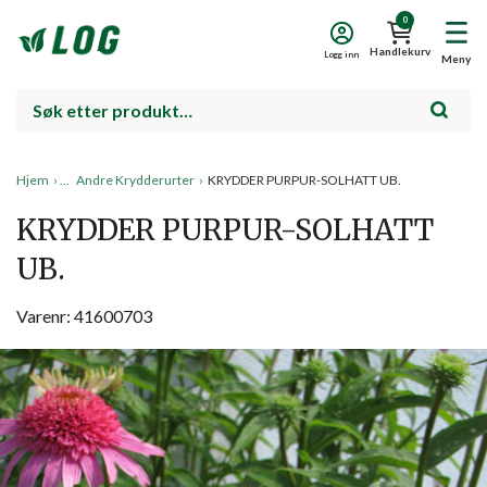
0
Handlekurv
Logg inn
Meny
Hjem
›
Andre Krydderurter
›
KRYDDER PURPUR-SOLHATT UB.
KRYDDER PURPUR-SOLHATT
UB.
Varenr: 41600703
Salg!