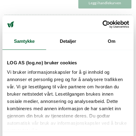
Legg i handlekurven
250 gram
På lager
1498 kr
Samtykke
Detaljer
Om
Pris
749,00
kr
Legg i handlekurven
LOG AS (log.no) bruker cookies
Vi bruker informasjonskapsler for å gi innhold og
annonser et personlig preg og for å analysere trafikken
vår. Vi gir lesetilgang til våre partnere om hvordan du
Beskrivelse
bruker nettstedet vårt. Lesetilgangen brukes innen
sosiale medier, annonsering og analysearbeid. Dette
Purpursolhatt. Flerårig. Opprett vekst med brede horisontale
kombineres med annen informasjon de har samlet inn
blader. Spirer raskt.
gjennom din bruk av tjenestene deres. Du godtar
automatisk vår bruk av informasjonskapsler ved å bruke
Latinsk navn:
Echinacea purpurea
nettstedet vårt.