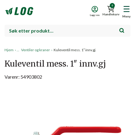
0
Handlekurv
Logg inn
Meny
Hjem
›
Ventiler og kraner
›
Kuleventil mess. 1″ innv.gj
Kuleventil mess. 1″ innv.gj
Varenr: 54903802