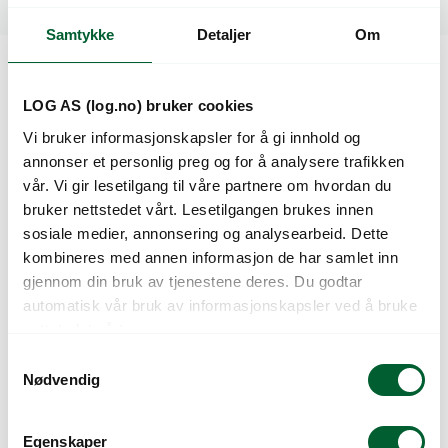
Spesifikasjoner
Samtykke
Detaljer
Om
Kunder så også på
LOG AS (log.no) bruker cookies
Vi bruker informasjonskapsler for å gi innhold og
annonser et personlig preg og for å analysere trafikken
vår. Vi gir lesetilgang til våre partnere om hvordan du
bruker nettstedet vårt. Lesetilgangen brukes innen
sosiale medier, annonsering og analysearbeid. Dette
kombineres med annen informasjon de har samlet inn
gjennom din bruk av tjenestene deres. Du godtar
automatisk vår bruk av informasjonskapsler ved å bruke
nettstedet vårt.
Kuleventil 32mmx1″
Kuleventil mess. 1
S
innvendig gjenger
1/2″ innv.gj
Nødvendig
a
m
t
Egenskaper