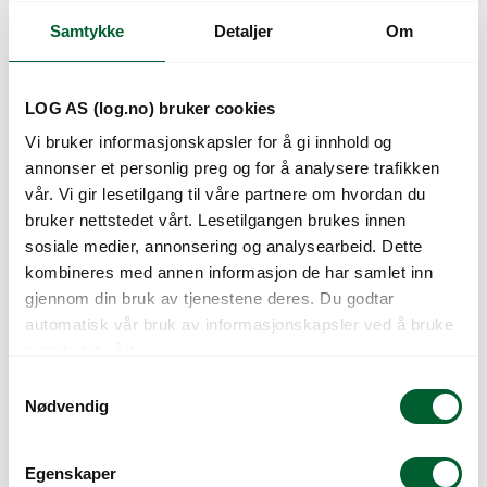
Samtykke
Detaljer
Om
Kunder så også på
LOG AS (log.no) bruker cookies
Vi bruker informasjonskapsler for å gi innhold og
annonser et personlig preg og for å analysere trafikken
vår. Vi gir lesetilgang til våre partnere om hvordan du
bruker nettstedet vårt. Lesetilgangen brukes innen
sosiale medier, annonsering og analysearbeid. Dette
kombineres med annen informasjon de har samlet inn
gjennom din bruk av tjenestene deres. Du godtar
LATHYRUS VILLA
LATHYRUS VILLA
automatisk vår bruk av informasjonskapsler ved å bruke
ROMA WHITE
ROMA WHITE
nettstedet vårt.
W/ROSE
S
Nødvendig
a
m
t
Egenskaper