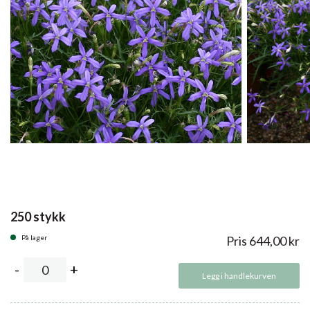
250 stykk
På lager
Pris
644,00
kr
Legg i handlekurven