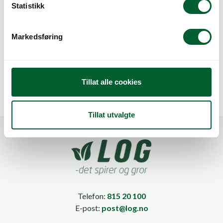
k
Statistikk
e
v
LEWISIA ELISE MIX
LOFOS COMPACT
Markedsføring
a
PINK
l
g
Tillat alle cookies
Tillat utvalgte
Telefon:
815 20 100
E-post:
post@log.no