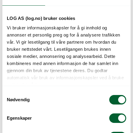
LOG AS (log.no) bruker cookies
Vi bruker informasjonskapsler for å gi innhold og
annonser et personlig preg og for å analysere trafikken
vår. Vi gir lesetilgang til våre partnere om hvordan du
bruker nettstedet vårt. Lesetilgangen brukes innen
sosiale medier, annonsering og analysearbeid. Dette
kombineres med annen informasjon de har samlet inn
LAVANDULA
LAVANDULA CHILL
ANGUSTIFOLIA
OUT
gjennom din bruk av tjenestene deres. Du godtar
HIDCOTE BLUE
automatisk vår bruk av informasjonskapsler ved å bruke
nettstedet vårt.
S
Nødvendig
a
m
t
Egenskaper
y
k