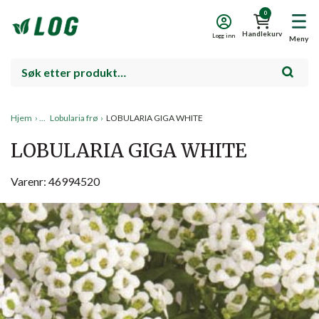
0
Handlekurv
Logg inn
Meny
Hjem
›
Lobularia frø
›
LOBULARIA GIGA WHITE
LOBULARIA GIGA WHITE
Varenr: 46994520