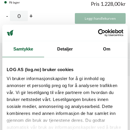
På lager
Pris
1.228,00
kr
Legg i handlekurven
Samtykke
Detaljer
Om
Spesifikasjoner
Dyrkingsveiledning
LOG AS (log.no) bruker cookies
Vi bruker informasjonskapsler for å gi innhold og
annonser et personlig preg og for å analysere trafikken
Kunder så også på
vår. Vi gir lesetilgang til våre partnere om hvordan du
bruker nettstedet vårt. Lesetilgangen brukes innen
sosiale medier, annonsering og analysearbeid. Dette
kombineres med annen informasjon de har samlet inn
gjennom din bruk av tjenestene deres. Du godtar
automatisk vår bruk av informasjonskapsler ved å bruke