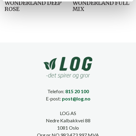
WONDERLAND DEEP
WONDERLAND FULL
ROSE
MIX
Telefon:
815 20 100
E-post:
post@log.no
LOG AS
Nedre Kalbakkvei 88
1081 Oslo
Org.nr NO 983 473 997 MVA