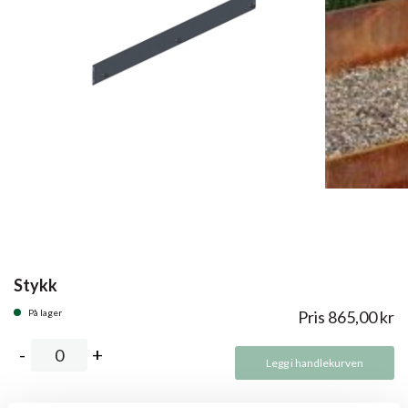
Stykk
På lager
Pris
865,00
kr
Legg i handlekurven