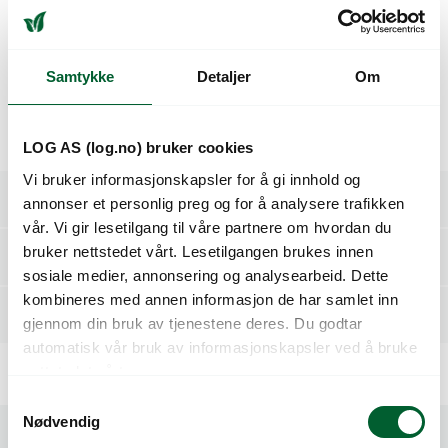
Beskrivelse
Samtykke
Detaljer
Om
LOG kant rett, cortenstål
mål: H20 cm, lengde 200 cm.
LOG AS (log.no) bruker cookies
Vi bruker informasjonskapsler for å gi innhold og
Spesifikasjoner
annonser et personlig preg og for å analysere trafikken
vår. Vi gir lesetilgang til våre partnere om hvordan du
bruker nettstedet vårt. Lesetilgangen brukes innen
Referanser
sosiale medier, annonsering og analysearbeid. Dette
kombineres med annen informasjon de har samlet inn
Relaterte produkter
gjennom din bruk av tjenestene deres. Du godtar
automatisk vår bruk av informasjonskapsler ved å bruke
nettstedet vårt.
S
Nødvendig
a