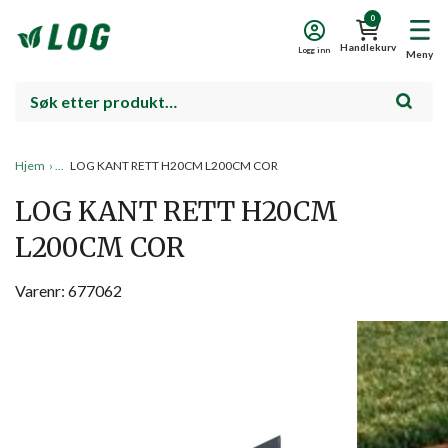
0
Handlekurv
Logg inn
Meny
Hjem
›
LOG KANT RETT H20CM L200CM COR
LOG KANT RETT H20CM
L200CM COR
Varenr: 677062