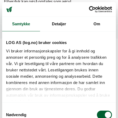
Fiberduk kan også omtales som agryl.
Spesifikasjoner
Samtykke
Detaljer
Om
Relaterte produkter
LOG AS (log.no) bruker cookies
Vi bruker informasjonskapsler for å gi innhold og
Kunder så også på
annonser et personlig preg og for å analysere trafikken
vår. Vi gir lesetilgang til våre partnere om hvordan du
bruker nettstedet vårt. Lesetilgangen brukes innen
sosiale medier, annonsering og analysearbeid. Dette
kombineres med annen informasjon de har samlet inn
gjennom din bruk av tjenestene deres. Du godtar
automatisk vår bruk av informasjonskapsler ved å bruke
nettstedet vårt.
S
Nødvendig
a