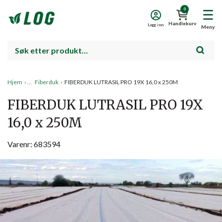
0
Handlekurv
Logg inn
Meny
Hjem
›
Fiberduk
›
FIBERDUK LUTRASIL PRO 19X 16,0 x 250M
FIBERDUK LUTRASIL PRO 19X
16,0 x 250M
Varenr: 683594