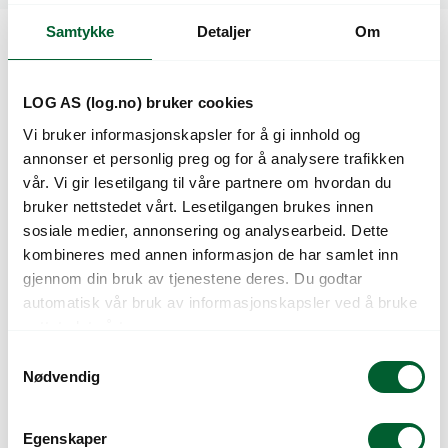
Samtykke
Detaljer
Om
Kunder så også på
LOG AS (log.no) bruker cookies
Vi bruker informasjonskapsler for å gi innhold og
annonser et personlig preg og for å analysere trafikken
vår. Vi gir lesetilgang til våre partnere om hvordan du
bruker nettstedet vårt. Lesetilgangen brukes innen
sosiale medier, annonsering og analysearbeid. Dette
kombineres med annen informasjon de har samlet inn
gjennom din bruk av tjenestene deres. Du godtar
automatisk vår bruk av informasjonskapsler ved å bruke
MICROGREENS
MICROGREENS
nettstedet vårt.
BLADPERSILLE
BROKKOLI
S
CALABRESE (ØKO)
Nødvendig
a
m
t
Egenskaper