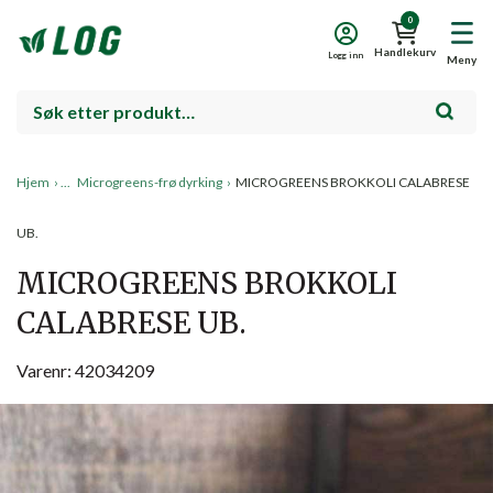
0
Handlekurv
Logg inn
Meny
Hjem
›
Microgreens-frø dyrking
›
MICROGREENS BROKKOLI CALABRESE
UB.
MICROGREENS BROKKOLI
CALABRESE UB.
Varenr: 42034209