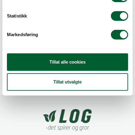
y
k
k
Statistikk
e
v
Markedsføring
a
l
g
MICROGREENS ERT
MICROGREENS ERT
(ØKO)
PISELLO UB.
Tillat alle cookies
Tillat utvalgte