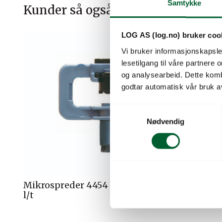
Samtykke
Kunder så også på
LOG AS (log.no) bruker coo
Vi bruker informasjonskapsler
lesetilgang til våre partnere
og analysearbeid. Dette kom
godtar automatisk vår bruk a
S
Nødvendig
a
m
t
y
k
k
Mikrospreder 4454 lavtr 90° 40
Mikrospr
e
l/t
60 l/t. 
v
a