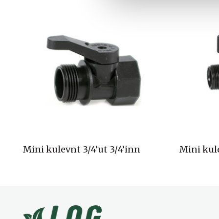
l
g
Mini kulevnt 3/4’ut 3/4’inn
Mini kule