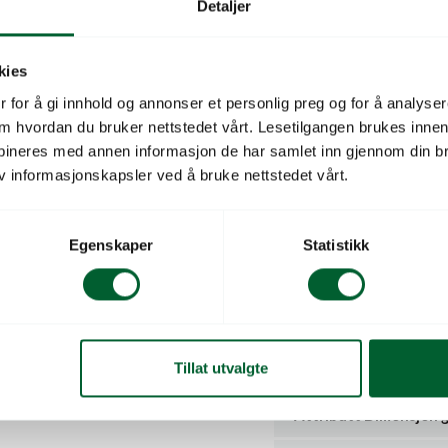
Detaljer
Mini kuleventil for enkel 
kies
dryppvanningssystem og a
 for å gi innhold og annonser et personlig preg og for å analysere
3/4″ innvendig gjenge og
 om hvordan du bruker nettstedet vårt. Lesetilgangen brukes inne
eller andre komponenter 
bineres med annen informasjon de har samlet inn gjennom din br
v informasjonskapsler ved å bruke nettstedet vårt.
Den kompakte størrelsen g
plass, eller der man ønske
etablering, vedlikehold og
Egenskaper
Statistikk
Leveres med 50 stk per p
Attributt
Dryppvanningstype
Tillat utvalgte
eder 4460 lavtr 360°
Ø4m
Attributt Dimensjon 