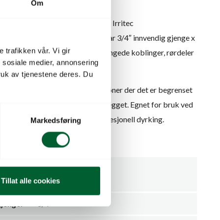
Om
åpning og stenging av vannstrøm i Irritec
ndre vanningsanlegg. Ventilen har 3/4″ innvendig gjenge x
 trafikken vår. Vi gir
 kan monteres direkte mellom gjengede koblinger, rørdeler
n sosiale medier, annonsering
med tilsvarende dimensjon.
uk av tjenestene deres. Du
jør ventilen praktisk i installasjoner der det er begrenset
r lokal avstenging av deler av anlegget. Egnet for bruk ved
 justering av dryppvanning i profesjonell dyrking.
Markedsføring
ose.
Ventiler og kraner
Tillat alle cookies
gjenger
3/4"