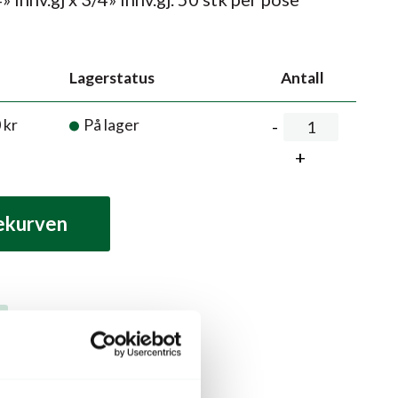
Lagerstatus
Antall
0
kr
På lager
lekurven