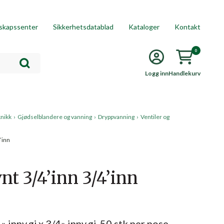
skapssenter
Sikkerhetsdatablad
Kataloger
Kontakt
0
Logg inn
Handlekurv
knikk
›
Gjødselblandere og vanning
›
Dryppvanning
›
Ventiler og
’inn
nt 3/4’inn 3/4’inn
» innv.gj x 3/4» innv.gj. 50 stk per pose