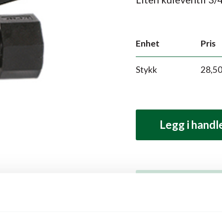
Enhet
Pris
Stykk
28,5
Legg i hand
Produktbeskrivelse
Beskrivelse