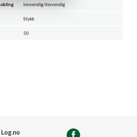
kobling
Innvendig/innvendig
Stykk
50
Log.no