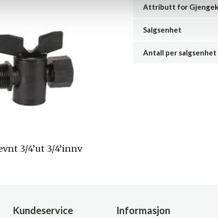
Attributt for Gjenge
Salgsenhet
Antall per salgsenhet
vnt 3/4’ut 3/4’innv
Kundeservice
Informasjon