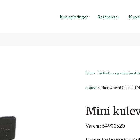
Kunngjøringer
Referanser
Kunn
Hjem
›
Veksthus og veksthuste
kraner
›
Mini kulevnt 3/4’inn 3/4
Mini kulev
Varenr: 54903520
Liten kuleventil 3/4