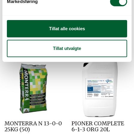
Markedsføring
a
l
g
Tillat alle cookies
LEBOSOL SVOVEL S
LEBOSOL ZINK 700
800 10L
10L
Tillat utvalgte
MONTERRA N 13-0-0
PIONER COMPLETE
25KG (50)
6-1-3 ORG 20L