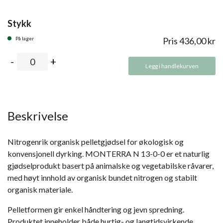
Stykk
På lager
Pris
436,00
kr
Legg i handlekurven
Beskrivelse
Nitrogenrik organisk pelletgjødsel for økologisk og
konvensjonell dyrking. MONTERRA N 13-0-0 er et naturlig
gjødselprodukt basert på animalske og vegetabilske råvarer,
med høyt innhold av organisk bundet nitrogen og stabilt
organisk materiale.
Pelletformen gir enkel håndtering og jevn spredning.
Produktet inneholder både hurtig- og langtidsvirkende