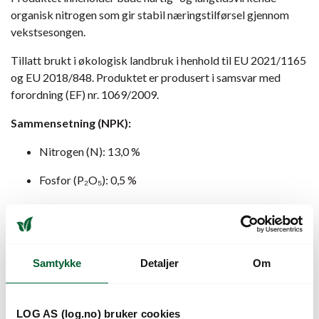
organisk nitrogen som gir stabil næringstilførsel gjennom
vekstsesongen.
Tillatt brukt i økologisk landbruk i henhold til EU 2021/1165
og EU 2018/848. Produktet er produsert i samsvar med
forordning (EF) nr. 1069/2009.
Sammensetning (NPK):
Nitrogen (N): 13,0 %
Fosfor (P₂O₅): 0,5 %
Kalium (K₂O): 0,5 %
Andre næringsstoffer:
Samtykke
Detaljer
Om
Kalsium (CaO): 1,0 %
Magnesium (MgO): 0,1 %
LOG AS (log.no) bruker cookies