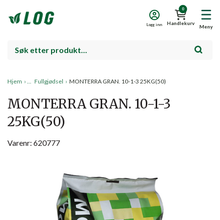
0
Handlekurv
Logg inn
Meny
Hjem
›
Fullgjødsel
›
MONTERRA GRAN. 10-1-3 25KG(50)
MONTERRA GRAN. 10-1-3
25KG(50)
Varenr: 620777