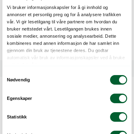
Svovel (SO₃): 0,7 %
Vi bruker informasjonskapsler for å gi innhold og
Pelletstørrelse: 4–5 mm
annonser et personlig preg og for å analysere trafikken
Sekketøy: 25 kg
vår. Vi gir lesetilgang til våre partnere om hvordan du
bruker nettstedet vårt. Lesetilgangen brukes innen
Kan også fås i storsekk (1000kg) etter ønsker. Kontakt:
sosiale medier, annonsering og analysearbeid. Dette
truls@log.no
kombineres med annen informasjon de har samlet inn
gjennom din bruk av tjenestene deres. Du godtar
Pall à 50 sekker
automatisk vår bruk av informasjonskapsler ved å bruke
nettstedet vårt.
Spesifikasjoner
S
Nødvendig
a
m
Kunder så også på
t
Egenskaper
y
k
k
Statistikk
e
v