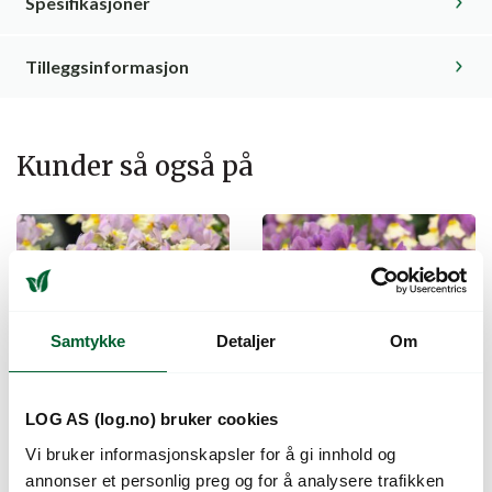
Spesifikasjoner
Tilleggsinformasjon
Kunder så også på
Samtykke
Detaljer
Om
LOG AS (log.no) bruker cookies
NEMESIA FAIRY
NEMESIA FAIRY
Vi bruker informasjonskapsler for å gi innhold og
KISSES PINK
KISSES VANILLA
annonser et personlig preg og for å analysere trafikken