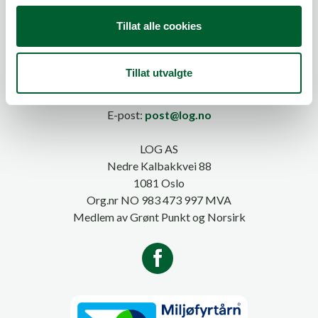
g
Tillat alle cookies
Tillat utvalgte
Telefon:
815 20 100
E-post:
post@log.no
LOG AS
Nedre Kalbakkvei 88
1081 Oslo
Org.nr NO 983 473 997 MVA
Medlem av Grønt Punkt og Norsirk