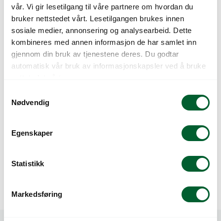
LEMONADE
BERRY
vår. Vi gir lesetilgang til våre partnere om hvordan du
bruker nettstedet vårt. Lesetilgangen brukes innen
sosiale medier, annonsering og analysearbeid. Dette
kombineres med annen informasjon de har samlet inn
gjennom din bruk av tjenestene deres. Du godtar
automatisk vår bruk av informasjonskapsler ved å bruke
nettstedet vårt.
S
Nødvendig
a
m
t
NEMESIA POETRY
NEMESIA SUNS.
Egenskaper
MIX
KAROO DARK BLUE
y
k
k
Statistikk
e
v
Markedsføring
a
l