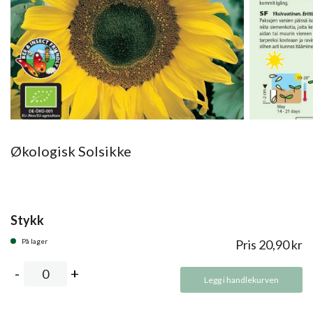
Økologisk Solsikke
Stykk
På lager
Pris
20,90
kr
Legg i handlekurven