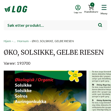
0
Handlekurv
Logg inn
Meny
Hjem
›
Hornum
›
ØKO, SOLSIKKE, GELBE RIESEN
ØKO, SOLSIKKE, GELBE RIESEN
Varenr: 193700