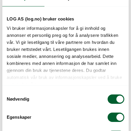
LOG AS (log.no) bruker cookies
Vi bruker informasjonskapsler for å gi innhold og
annonser et personlig preg og for å analysere trafikken
vår. Vi gir lesetilgang til våre partnere om hvordan du
bruker nettstedet vårt. Lesetilgangen brukes innen
sosiale medier, annonsering og analysearbeid. Dette
kombineres med annen informasjon de har samlet inn
gjennom din bruk av tjenestene deres. Du godtar
ØKO, SALAT,
ØKO, SANDSENNEP
automatisk vår bruk av informasjonskapsler ved å bruke
ICEBERG-, MYTHOS
«VILD RUCOLA»
nettstedet vårt.
S
Nødvendig
a
m
t
Egenskaper
y
k