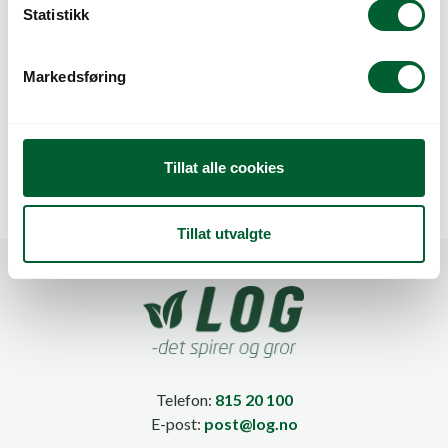
k
Statistikk
e
v
Markedsføring
ØKO, SPIRER, RADISE
ØKO, STOLT
a
(D)
KAVALER, BLANDI
l
COS
g
Tillat alle cookies
Tillat utvalgte
Telefon:
815 20 100
E-post:
post@log.no