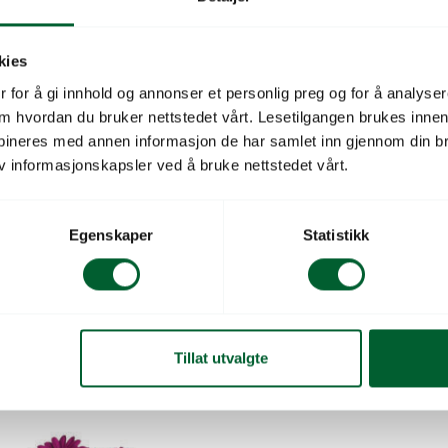
Norsk navn
kies
Blomstertype
 for å gi innhold og annonser et personlig preg og for å analysere
Salgsenhet
 om hvordan du bruker nettstedet vårt. Lesetilgangen brukes inne
bineres med annen informasjon de har samlet inn gjennom din br
Leverandørs varenu
v informasjonskapsler ved å bruke nettstedet vårt.
Leverandørnavn
Egenskaper
Statistikk
Tillat utvalgte
SUNNY ATILLA