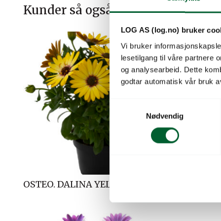
Kunder så også på
LOG AS (log.no) bruker coo
Vi bruker informasjonskapsler
lesetilgang til våre partnere
og analysearbeid. Dette kom
godtar automatisk vår bruk a
S
Nødvendig
a
m
t
y
k
k
OSTEO. DALINA YELLOW
OSTEO. 
e
v
a