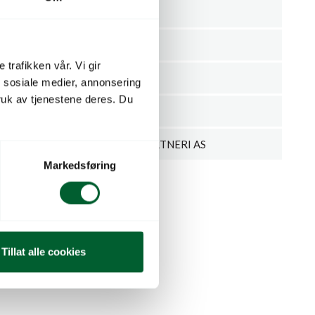
Spansk Margeritt
Osteospermum
 trafikken vår. Vi gir
Rotet stikling
n sosiale medier, annonsering
uk av tjenestene deres. Du
mmer
405321
J. KRISTIANSENS GARTNERI AS
Markedsføring
Tillat alle cookies