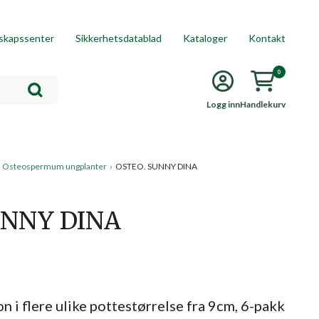
skapssenter
Sikkerhetsdatablad
Kataloger
Kontakt
0
Logg inn
Handlekurv
Osteospermum ungplanter
›
OSTEO. SUNNY DINA
UNNY DINA
n i flere ulike pottestørrelse fra 9cm, 6-pakk