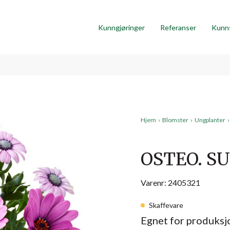
Kunngjøringer
Referanser
Kunn
Hjem
›
Blomster
›
Ungplanter
›
OSTEO. S
Varenr: 2405321
Skaffevare
Egnet for produksjo