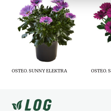
l
g
OSTEO. SUNNY ELEKTRA
OSTEO. 