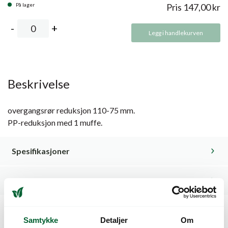
På lager
Pris
147,00
kr
Legg i handlekurven
Beskrivelse
overgangsrør reduksjon 110-75 mm.
PP-reduksjon med 1 muffe.
Spesifikasjoner
Relaterte produkter
Samtykke
Detaljer
Om
Kunder så også på