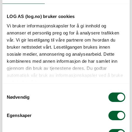
LOG AS (log.no) bruker cookies
Vi bruker informasjonskapsler for å gi innhold og
annonser et personlig preg og for å analysere trafikken
vår. Vi gir lesetilgang til våre partnere om hvordan du
bruker nettstedet vårt. Lesetilgangen brukes innen
sosiale medier, annonsering og analysearbeid. Dette
kombineres med annen informasjon de har samlet inn
gjennom din bruk av tjenestene deres. Du godtar
LØSE VEKER Ø110
LØSE VEKER Ø160
automatisk vår bruk av informasjonskapsler ved å bruke
SELV.RØR
SELV.RØR
nettstedet vårt.
S
Nødvendig
a
m
t
Egenskaper
y
k