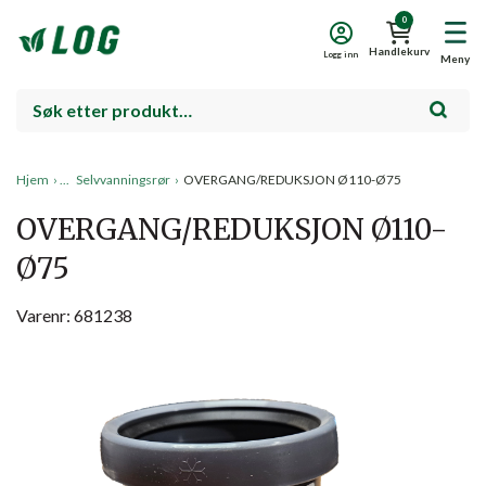
0
Handlekurv
Logg inn
Meny
Hjem
›
Selvvanningsrør
›
OVERGANG/REDUKSJON Ø110-Ø75
OVERGANG/REDUKSJON Ø110-
Ø75
Varenr: 681238