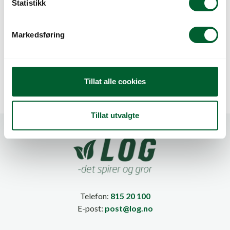
k
Statistikk
e
v
Markedsføring
a
OVERGANG/REDUKSJ
PÅFYLLINGSKIT Ø110
l
ON Ø160-Ø110
SELV.RØR
g
Tillat alle cookies
Tillat utvalgte
Telefon:
815 20 100
E-post:
post@log.no