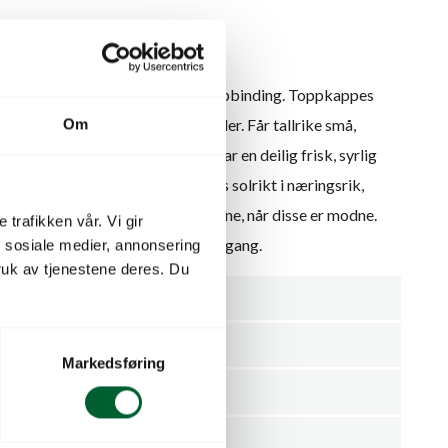
grønnsak.
om blir opp til 3 m høy. Krever oppbinding. Toppkappes
ideskudd knipes av etter 2-3 blader. Får tallrike små,
Om
, 2 cm lange minifrukter, som har en deilig frisk, syrlig
 i salater eller syltede. Plasseres solrikt i næringsrik,
sted eller i drivhus. Mister fruktene, når disse er modne.
 trafikken vår. Vi gir
uktig, frem til spiringen er godt i gang.
n sosiale medier, annonsering
uk av tjenestene deres. Du
F
Grønnsaker
Markedsføring
Melothria scabra
Sandia