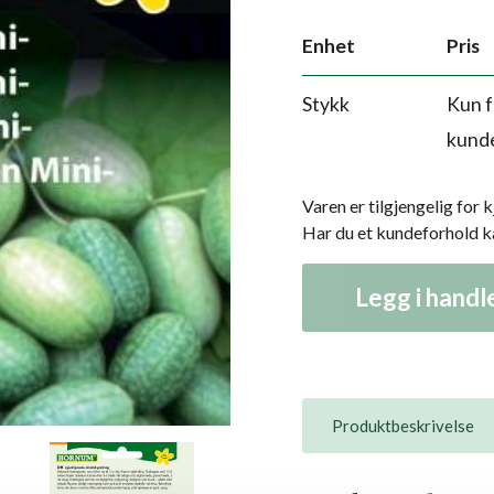
Enhet
Pris
Stykk
Kun f
kund
Varen er tilgjengelig for 
Har du et kundeforhold 
Legg i hand
Produktbeskrivelse