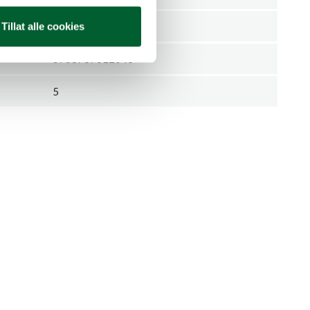
Stykk
Tillat alle cookies
5708787012043
5