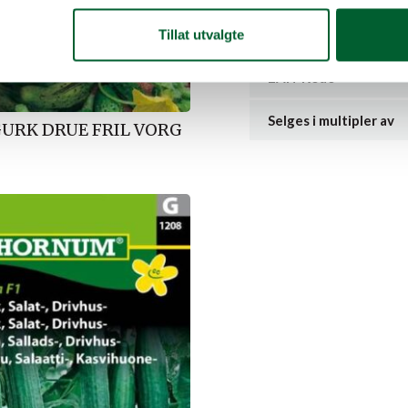
Salgsenhet
Tillat utvalgte
EAN-Kode
Selges i multipler av
GURK DRUE FRIL VORG