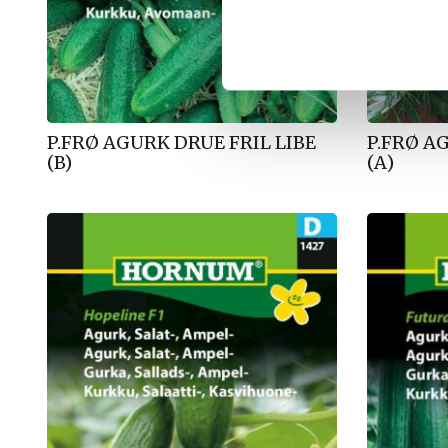
k
k
e
v
a
l
P.FRØ AGURK DRUE FRIL LIBE
P.FRØ A
g
(B)
(A)