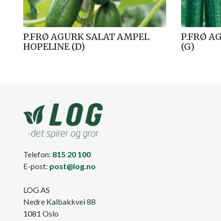
P.FRØ AGURK SALAT AMPEL
P.FRØ A
HOPELINE (D)
(G)
Telefon:
815 20 100
E-post:
post@log.no
LOG AS
Nedre Kalbakkvei 88
1081 Oslo