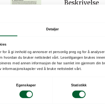
Beskrivelse
Agurklignende, eksotisk 
Dekorativ klatreplante, s
ved 1,5-2 meters høyde. S
Detaljer
eggeformede, grønnstripete
smak. Velegnet som snacks,
kies
varm jord på et beskyttet 
 for å gi innhold og annonser et personlig preg og for å analysere
Etter såing holdes jorden f
 om hvordan du bruker nettstedet vårt. Lesetilgangen brukes inne
bineres med annen informasjon de har samlet inn gjennom din br
v informasjonskapsler ved å bruke nettstedet vårt.
Priskategori
Type
Egenskaper
Statistikk
Latinsk navn
Sortsnavn