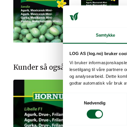
Samtykke
LOG AS (log.no) bruker coo
Vi bruker informasjonskapsler
Kunder så også på
lesetilgang til våre partnere
og analysearbeid. Dette kom
godtar automatisk vår bruk a
S
Nødvendig
a
m
t
y