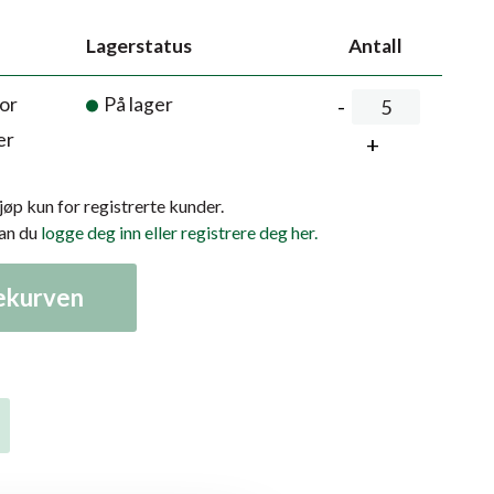
Lagerstatus
Antall
or
På lager
er
kjøp kun for registrerte kunder.
kan du
logge deg inn eller registrere deg her.
lekurven