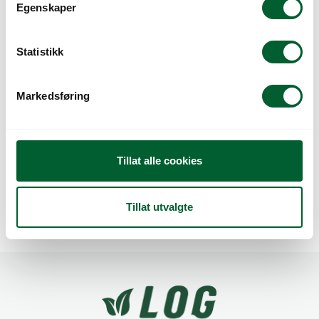
t
Egenskaper
y
k
k
Statistikk
e
v
Markedsføring
a
l
g
P.FRØ AUBERGINE
P.FRØ BASILIKUM
Tillat alle cookies
VIOLETTA (C)
BORDEAUX (D)
Tillat utvalgte