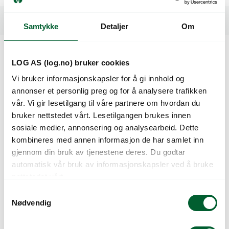
Spesifikasjoner
Samtykke
Detaljer
Om
LOG AS (log.no) bruker cookies
Kunder så også på
Vi bruker informasjonskapsler for å gi innhold og
annonser et personlig preg og for å analysere trafikken
vår. Vi gir lesetilgang til våre partnere om hvordan du
bruker nettstedet vårt. Lesetilgangen brukes innen
sosiale medier, annonsering og analysearbeid. Dette
kombineres med annen informasjon de har samlet inn
gjennom din bruk av tjenestene deres. Du godtar
automatisk vår bruk av informasjonskapsler ved å bruke
nettstedet vårt.
S
P.FRØ ASTERS
P.FRØ ASTERS
Nødvendig
a
POMPON SIDONIA(C)
STRUDSEFJER BLAN.
m