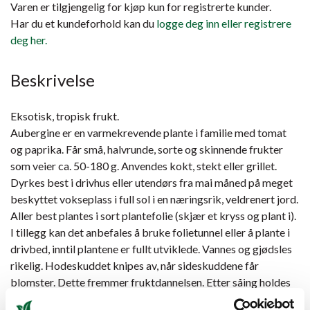
Varen er tilgjengelig for kjøp kun for registrerte kunder.
Har du et kundeforhold kan du
logge deg inn eller registrere
deg her.
Beskrivelse
Eksotisk, tropisk frukt.
Aubergine er en varmekrevende plante i familie med tomat
og paprika. Får små, halvrunde, sorte og skinnende frukter
som veier ca. 50-180 g. Anvendes kokt, stekt eller grillet.
Dyrkes best i drivhus eller utendørs fra mai måned på meget
beskyttet vokseplass i full sol i en næringsrik, veldrenert jord.
Aller best plantes i sort plantefolie (skjær et kryss og plant i).
I tillegg kan det anbefales å bruke folietunnel eller å plante i
drivbed, inntil plantene er fullt utviklede. Vannes og gjødsles
rikelig. Hodeskuddet knipes av, når sideskuddene får
blomster. Dette fremmer fruktdannelsen. Etter såing holdes
jorden fuktig, frem til spiringen er godt i gang.