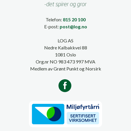
Telefon:
815 20 100
E-post:
post@log.no
LOG AS
Nedre Kalbakkvei 88
1081 Oslo
Org.nr NO 983 473 997 MVA
Medlem av Grønt Punkt og Norsirk