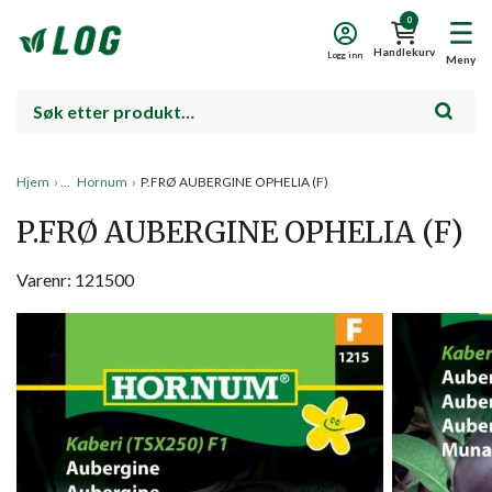
0
Handlekurv
Logg inn
Meny
Hjem
›
Hornum
›
P.FRØ AUBERGINE OPHELIA (F)
P.FRØ AUBERGINE OPHELIA (F)
Varenr: 121500