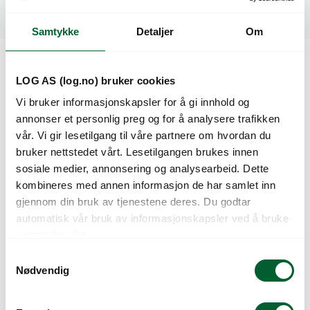
Spesifikasjoner
Samtykke
Detaljer
Om
Kunder så også på
LOG AS (log.no) bruker cookies
Vi bruker informasjonskapsler for å gi innhold og
annonser et personlig preg og for å analysere trafikken
vår. Vi gir lesetilgang til våre partnere om hvordan du
bruker nettstedet vårt. Lesetilgangen brukes innen
sosiale medier, annonsering og analysearbeid. Dette
kombineres med annen informasjon de har samlet inn
gjennom din bruk av tjenestene deres. Du godtar
automatisk vår bruk av informasjonskapsler ved å bruke
nettstedet vårt.
S
P.FRØ BØNNE STANG
P.FRØ BØNNE STANG
Nødvendig
NECKARKÖN.
RAKKER (F)
a
m
t