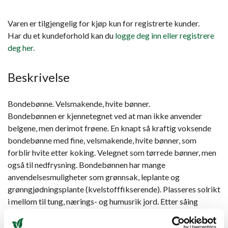
Varen er tilgjengelig for kjøp kun for registrerte kunder.
Har du et kundeforhold kan du
logge deg inn eller registrere
deg her.
Beskrivelse
Bondebønne. Velsmakende, hvite bønner.
Bondebønnen er kjennetegnet ved at man ikke anvender
belgene, men derimot frøene. En knapt så kraftig voksende
bondebønne med fine, velsmakende, hvite bønner, som
forblir hvite etter koking. Velegnet som tørrede bønner, men
også til nedfrysning. Bondebønnen har mange
anvendelsesmuligheter som grønnsak, leplante og
grønngjødningsplante (kvelstofffikserende). Plasseres solrikt
i mellom til tung, nærings- og humusrik jord. Etter såing
holdes jorden fuktig til spiringen er godt i gang.