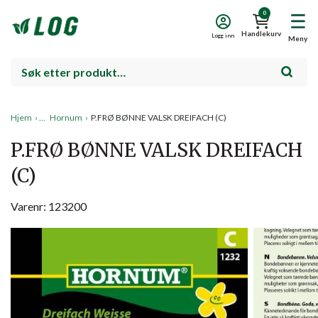
0
Handlekurv
Logg inn
Meny
Hjem
›
Hornum
›
P.FRØ BØNNE VALSK DREIFACH (C)
P.FRØ BØNNE VALSK DREIFACH
(C)
Varenr: 123200