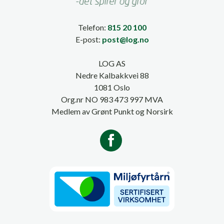
Telefon:
815 20 100
E-post:
post@log.no
LOG AS
Nedre Kalbakkvei 88
1081 Oslo
Org.nr NO 983 473 997 MVA
Medlem av Grønt Punkt og Norsirk