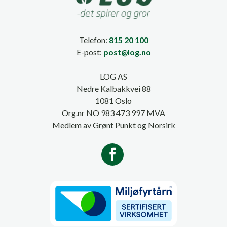
Telefon:
815 20 100
E-post:
post@log.no
LOG AS
Nedre Kalbakkvei 88
1081 Oslo
Org.nr NO 983 473 997 MVA
Medlem av Grønt Punkt og Norsirk