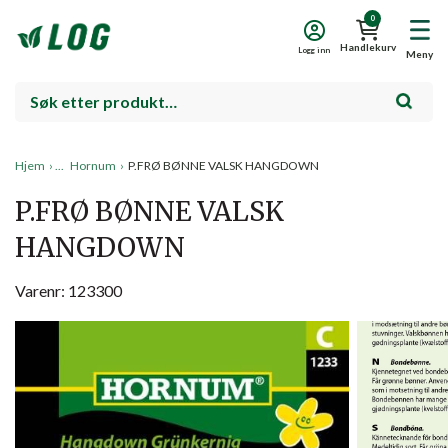
0
Handlekurv
Logg inn
Meny
Hjem
›
Hornum
›
P.FRØ BØNNE VALSK HANGDOWN
P.FRØ BØNNE VALSK
HANGDOWN
Varenr: 123300