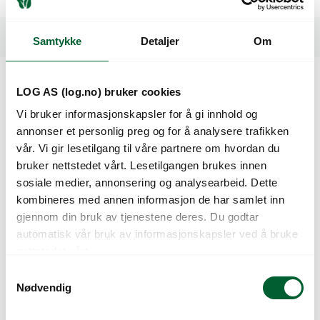
Spesifikasjoner
Samtykke
Detaljer
Om
LOG AS (log.no) bruker cookies
Kunder så også på
Vi bruker informasjonskapsler for å gi innhold og
annonser et personlig preg og for å analysere trafikken
vår. Vi gir lesetilgang til våre partnere om hvordan du
bruker nettstedet vårt. Lesetilgangen brukes innen
sosiale medier, annonsering og analysearbeid. Dette
kombineres med annen informasjon de har samlet inn
gjennom din bruk av tjenestene deres. Du godtar
automatisk vår bruk av informasjonskapsler ved å bruke
nettstedet vårt.
S
P.FRØ BØNNE STANG
P.FRØ BØNNE VALSK
Nødvendig
a
RAKKER (F)
DREIFACH (C)
m