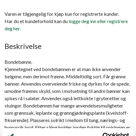
Varen er tilgjengelig for kjøp kun for registrerte kunder.
Har du et kundeforhold kan du
logge deg inn eller registrere
deg her.
Beskrivelse
Bondebønne.
Kjennetegnet ved bondebønnen er at man ikke anvender
belgene, men derimot frøene. Middeltidlig sort. Får grønne
bønner. Anvendes overveiende friske og dyrkes for de spede,
umodne frøenes skyld, som i motsetning til andre bønner kan
spises rå i salater. Anvendes også lettkokte i gryteretter og
stuinger. Bondebønnen har mange anvendelsesmuligheter
som grønnsak, leplante og grønngjødningsplante (kvelstoff-
fikserende). Plasseres solrikt i mellom til tung, nærings- og
humusrik jord. Etter såing holdes jorden fuktig til spiringen er
godt i gang.