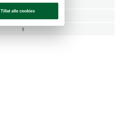
Stykk
Tillat alle cookies
5708787011220
5