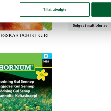
Salgsenhet
Tillat utvalgte
EAN-Kode
Selges i multipler av
RESSKAR UCHIKI KURI