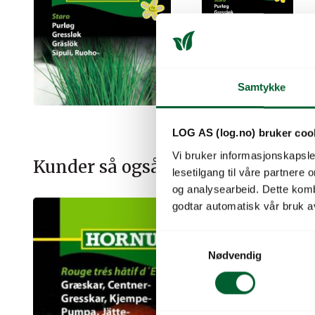
Samtykke
LOG AS (log.no) bruker coo
Vi bruker informasjonskapsler
Kunder så også på
lesetilgang til våre partnere
og analysearbeid. Dette kom
godtar automatisk vår bruk a
S
Nødvendig
a
m
t
y