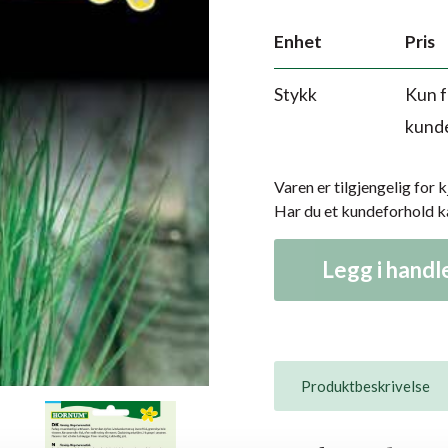
Enhet
Pris
Stykk
Kun f
kund
Varen er tilgjengelig for 
Har du et kundeforhold 
Legg i hand
Produktbeskrivelse