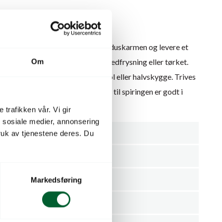
k.
urtehaven. Sorten kan dyrkes i vinduskarmen og levere et
nteren. Kan anvendes frisk, etter nedfrysning eller tørket.
Om
nge i sesongen. Plasseres i full sol eller halvskygge. Trives
. Etter såing holdes jorden fuktig til spiringen er godt i
 trafikken vår. Vi gir
n sosiale medier, annonsering
D
uk av tjenestene deres. Du
Krydderurter
Allium schoenoprasum
Markedsføring
Staro