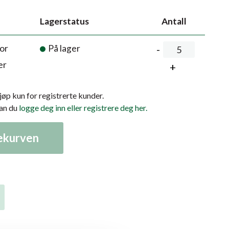
Lagerstatus
Antall
or
På lager
er
kjøp kun for registrerte kunder.
kan du
logge deg inn eller registrere deg her.
lekurven