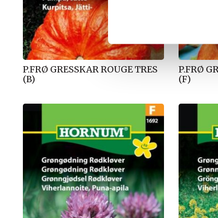
k
k
e
v
a
l
P.FRØ GRESSKAR ROUGE TRES
P.FRØ G
g
(B)
(F)