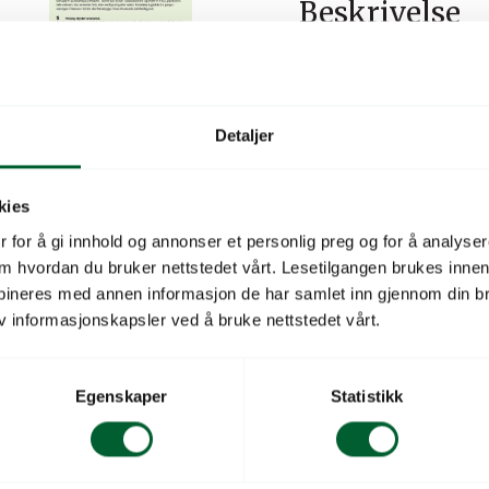
Beskrivelse
Flerårig. Meget aromatis
Gressløk er uunnværlig i 
friskt, grønt dryss hele vi
Detaljer
Anbefales å gjødsle 2-3 ga
i humusrik, kalkholdig jord
kies
gang.
 for å gi innhold og annonser et personlig preg og for å analysere
 om hvordan du bruker nettstedet vårt. Lesetilgangen brukes inne
Priskategori
bineres med annen informasjon de har samlet inn gjennom din br
v informasjonskapsler ved å bruke nettstedet vårt.
Type
Latinsk navn
Egenskaper
Statistikk
Sortsnavn