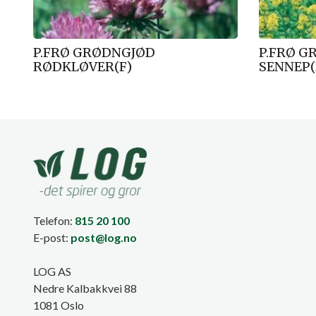
P.FRØ GRØDNGJØD
P.FRØ G
RØDKLØVER(F)
SENNEP(
Telefon:
815 20 100
E-post:
post@log.no
LOG AS
Nedre Kalbakkvei 88
1081 Oslo