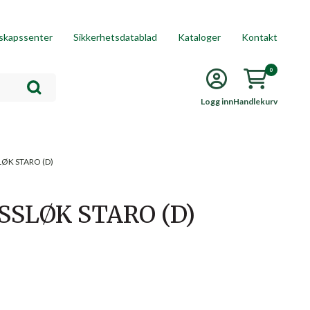
skapssenter
Sikkerhetsdatablad
Kataloger
Kontakt
0
Logg inn
Handlekurv
LØK STARO (D)
SSLØK STARO (D)