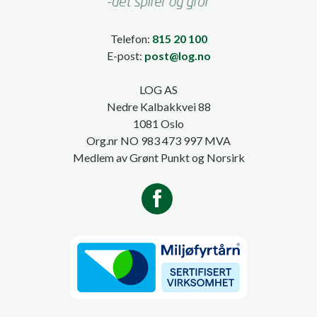
Telefon:
815 20 100
E-post:
post@log.no
LOG AS
Nedre Kalbakkvei 88
1081 Oslo
Org.nr NO 983 473 997 MVA
Medlem av Grønt Punkt og Norsirk