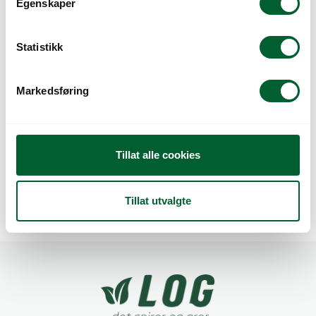
Egenskaper
y
k
k
Statistikk
e
v
Markedsføring
a
l
g
P.FRØ GRØNNGJØD
P.FRØ GRØNNGJØD
Tillat alle cookies
GUL SENNEP(D)
HONNINGURT
Tillat utvalgte