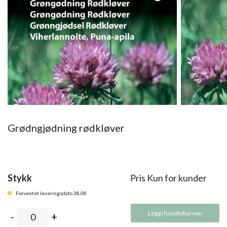
Grødngjødning rødkløver
Stykk
Pris Kun for kunder
Forventet leveringsdato 28.08
Legg i handlekurven