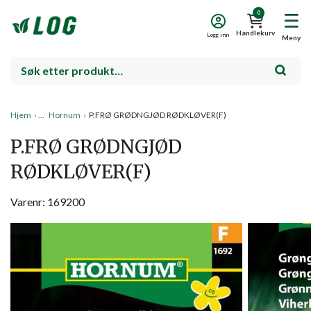
0
Handlekurv
Logg inn
Meny
Hjem
›
Hornum
›
P.FRØ GRØDNGJØD RØDKLØVER(F)
P.FRØ GRØDNGJØD
RØDKLØVER(F)
Varenr: 169200