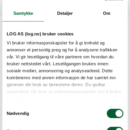
Spesifikasjoner
Samtykke
Detaljer
Om
Kunder så også på
LOG AS (log.no) bruker cookies
Vi bruker informasjonskapsler for å gi innhold og
annonser et personlig preg og for å analysere trafikken
vår. Vi gir lesetilgang til våre partnere om hvordan du
bruker nettstedet vårt. Lesetilgangen brukes innen
sosiale medier, annonsering og analysearbeid. Dette
kombineres med annen informasjon de har samlet inn
gjennom din bruk av tjenestene deres. Du godtar
automatisk vår bruk av informasjonskapsler ved å bruke
nettstedet vårt.
S
P.FRØ GRESSKAR
P.FRØ GRESSLØK
Nødvendig
UCHIKI KURI (F)
STARO (D)
a
m
t