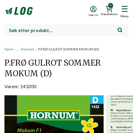
0
Handlekurv
Logg inn
Meny
Hjem
›
Hornum
›
P.FRØ GULROT SOMMER MOKUM (D)
P.FRØ GULROT SOMMER
MOKUM (D)
Varenr: 143200