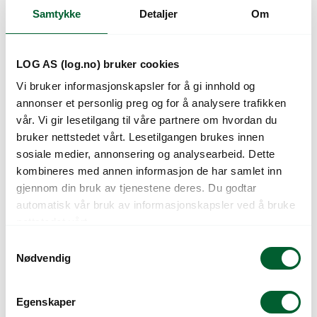
Samtykke
Detaljer
Om
Kunder så også på
LOG AS (log.no) bruker cookies
Vi bruker informasjonskapsler for å gi innhold og
annonser et personlig preg og for å analysere trafikken
vår. Vi gir lesetilgang til våre partnere om hvordan du
bruker nettstedet vårt. Lesetilgangen brukes innen
sosiale medier, annonsering og analysearbeid. Dette
kombineres med annen informasjon de har samlet inn
gjennom din bruk av tjenestene deres. Du godtar
automatisk vår bruk av informasjonskapsler ved å bruke
P.FRØ GULROT
P.FRØ GULROT
nettstedet vårt.
ROTIN (B)
ROTIN, MAXIP. (E)
S
Nødvendig
a
m
t
Egenskaper
y