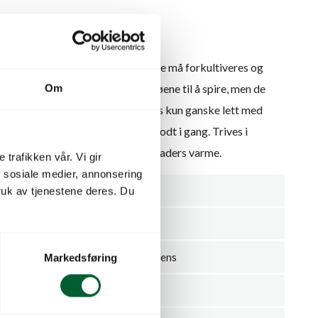
 også Vaniljeblomst.
 velduftende blomsterklaser. Frøene må forkultiveres og
t kan være vanskelig å få alle frøene til å spire, men de
Om
solutt verd strevet. Frøene dekkes kun ganske lett med
rden fuktig, frem til spiringen er godt i gang. Trives i
d. Kan overvintre lyst ved ca. 5 graders varme.
 trafikken vår. Vi gir
n sosiale medier, annonsering
C
uk av tjenestene deres. Du
Blomster
Heliotropium arborescens
Markedsføring
Vanilla