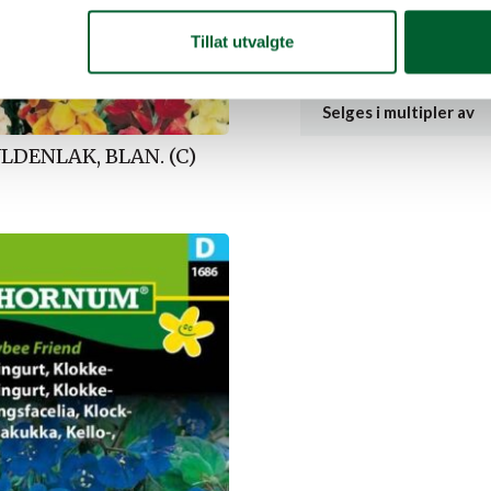
Salgsenhet
Tillat utvalgte
EAN-Kode
Selges i multipler av
LDENLAK, BLAN. (C)