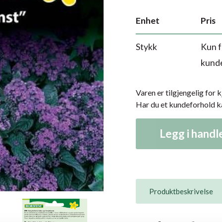
Enhet
Pris
Stykk
Kun f
kund
Varen er tilgjengelig for 
Har du et kundeforhold 
Legg i hand
Produktbeskrivelse