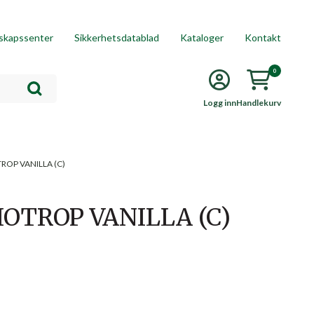
skapssenter
Sikkerhetsdatablad
Kataloger
Kontakt
0
Logg inn
Handlekurv
TROP VANILLA (C)
IOTROP VANILLA (C)