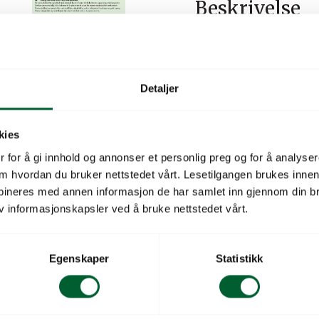
Beskrivelse
Ettårig. Duftende. Kalles
Får store, blåfiolette og
spirer ganske langsomt. De
Detaljer
vakre blomstene er så ab
jord. Etter såing holdes jo
kies
velgjødslet og muldrik jor
 for å gi innhold og annonser et personlig preg og for å analysere
 om hvordan du bruker nettstedet vårt. Lesetilgangen brukes inne
Priskategori
bineres med annen informasjon de har samlet inn gjennom din br
v informasjonskapsler ved å bruke nettstedet vårt.
Type
Latinsk navn
Egenskaper
Statistikk
Sortsnavn