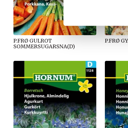
k
k
e
v
a
l
P.FRØ GULROT
P.FRØ GY
g
SOMMERSUGARSNA(D)