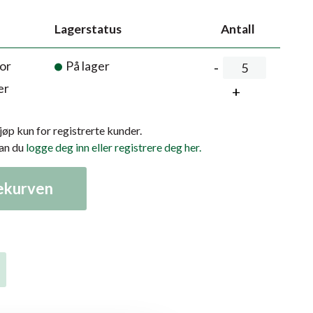
Lagerstatus
Antall
or
På lager
er
kjøp kun for registrerte kunder.
kan du
logge deg inn eller registrere deg her.
lekurven