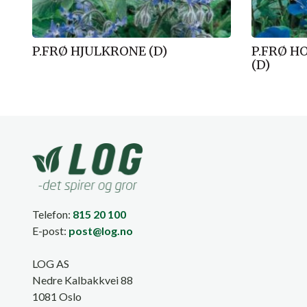
P.FRØ HJULKRONE (D)
P.FRØ H
(D)
Telefon:
815 20 100
E-post:
post@log.no
LOG AS
Nedre Kalbakkvei 88
1081 Oslo