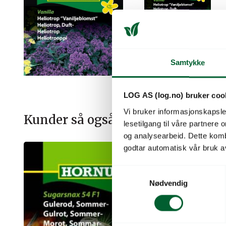
Samtykke
LOG AS (log.no) bruker coo
Vi bruker informasjonskapsler
Kunder så også på
lesetilgang til våre partnere
og analysearbeid. Dette kom
godtar automatisk vår bruk a
S
Nødvendig
a
m
t
y