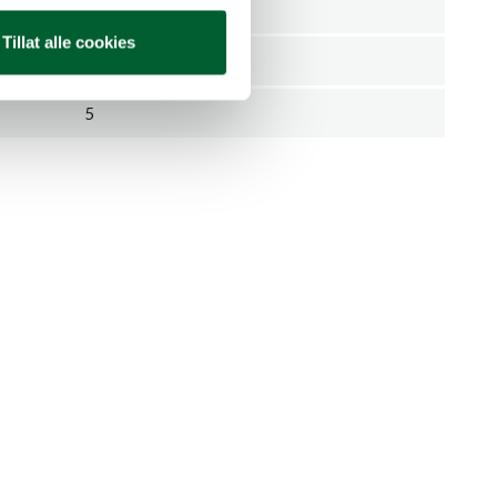
Stykk
Tillat alle cookies
5708787018328
5