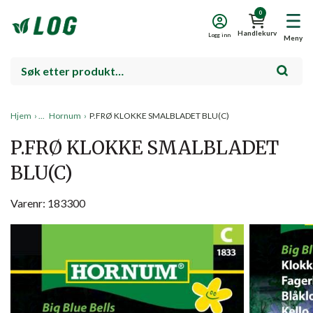
0
Handlekurv
Logg inn
Meny
Hjem
›
Hornum
›
P.FRØ KLOKKE SMALBLADET BLU(C)
P.FRØ KLOKKE SMALBLADET
BLU(C)
Varenr: 183300