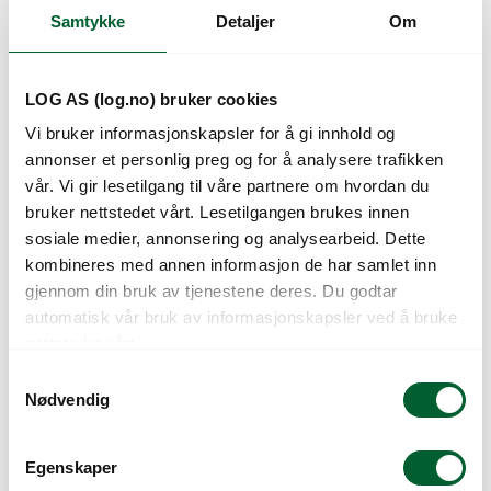
Samtykke
Detaljer
Om
Kunder så også på
LOG AS (log.no) bruker cookies
Vi bruker informasjonskapsler for å gi innhold og
annonser et personlig preg og for å analysere trafikken
vår. Vi gir lesetilgang til våre partnere om hvordan du
bruker nettstedet vårt. Lesetilgangen brukes innen
sosiale medier, annonsering og analysearbeid. Dette
kombineres med annen informasjon de har samlet inn
gjennom din bruk av tjenestene deres. Du godtar
automatisk vår bruk av informasjonskapsler ved å bruke
P.FRØ KINAREDDIK
P.FRØ KJØRVEL,
nettstedet vårt.
(D)
VERTISSIMO (B)
S
Nødvendig
a
m
t
Egenskaper
y