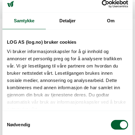
Spesifikasjoner
Samtykke
Detaljer
Om
Kunder så også på
LOG AS (log.no) bruker cookies
Vi bruker informasjonskapsler for å gi innhold og
annonser et personlig preg og for å analysere trafikken
vår. Vi gir lesetilgang til våre partnere om hvordan du
bruker nettstedet vårt. Lesetilgangen brukes innen
sosiale medier, annonsering og analysearbeid. Dette
kombineres med annen informasjon de har samlet inn
gjennom din bruk av tjenestene deres. Du godtar
automatisk vår bruk av informasjonskapsler ved å bruke
nettstedet vårt.
P.FRØ
P.FRØ VALMUE
S
UNGKARLEKNAP
BLACK PEONY (D)
Nødvendig
a
BLAND(C)
m