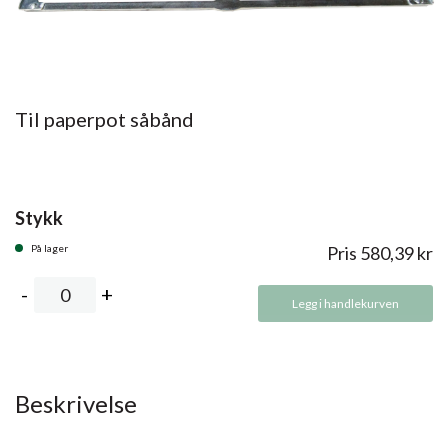
Til paperpot såbånd
Stykk
På lager
Pris
580,39
kr
Legg i handlekurven
Beskrivelse