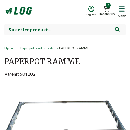
0
Handlekurv
Logg inn
Meny
Hjem
›
Paperpot plantemaskin
›
PAPERPOT RAMME
PAPERPOT RAMME
Varenr: 501102