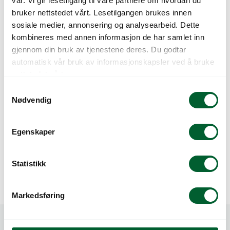
vår. Vi gir lesetilgang til våre partnere om hvordan du
HULL (25 STK)
bruker nettstedet vårt. Lesetilgangen brukes innen
sosiale medier, annonsering og analysearbeid. Dette
kombineres med annen informasjon de har samlet inn
gjennom din bruk av tjenestene deres. Du godtar
automatisk vår bruk av informasjonskapsler ved å bruke
nettstedet vårt.
S
Nødvendig
a
m
t
Egenskaper
PAPERPOT SÅBAND
PAPERPOT SÅBAND
y
10 CM BOKS (75)
15 CM AVSTAND
k
k
Statistikk
e
v
Markedsføring
a
l
g