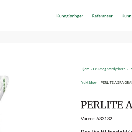
Kunngjøringer
Referanser
Kunn
Hjem
›
Frukt og bærdyrkere
›
J
frukt&bær
›
PERLITE AGRA GRAD
PERLITE A
Varenr: 633132
Perlite til frødekki