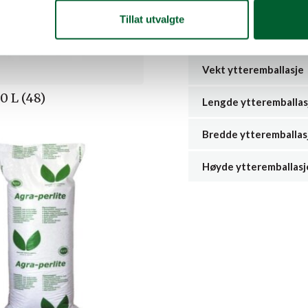
Antall salgsenheter i
Tillat utvalgte
ytteremballasje
Vekt ytteremballasje
0 L (48)
Lengde ytteremballas
Bredde ytteremballas
Høyde ytteremballasj