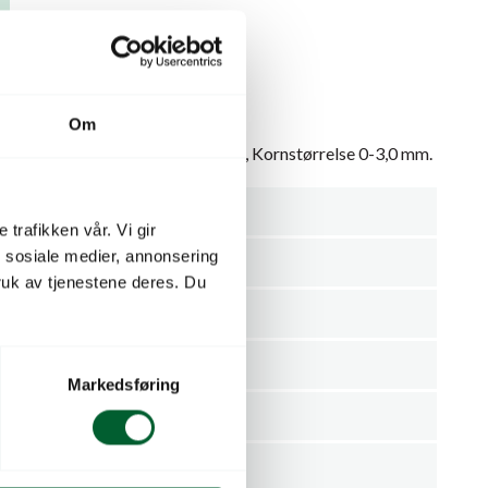
Om
rlite Agra Grade 2, 100l, 32 pr. pall, Kornstørrelse 0-3,0 mm.
100
 trafikken vår. Vi gir
n sosiale medier, annonsering
32
uk av tjenestene deres. Du
Småsekk
Produksjon
Markedsføring
Sekk
PULL RHENEN BV