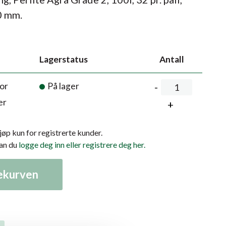
0 mm.
Lagerstatus
Antall
or
På lager
er
kjøp kun for registrerte kunder.
kan du
logge deg inn eller registrere deg her.
lekurven