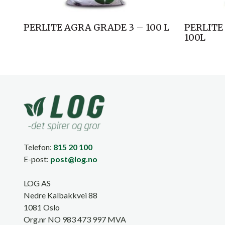
PERLITE AGRA GRADE 3 – 100 L
PERLITE
100L
Telefon:
815 20 100
E-post:
post@log.no
LOG AS
Nedre Kalbakkvei 88
1081 Oslo
Org.nr NO 983 473 997 MVA