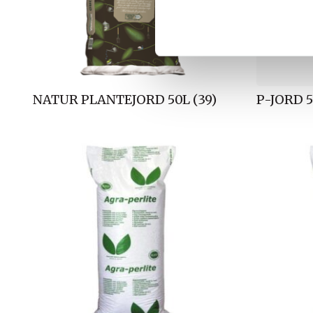
k
k
e
v
a
l
NATUR PLANTEJORD 50L (39)
P-JORD 5
g