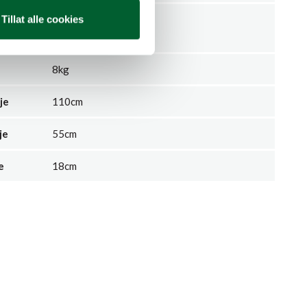
Tillat alle cookies
32
8kg
je
110cm
je
55cm
e
18cm