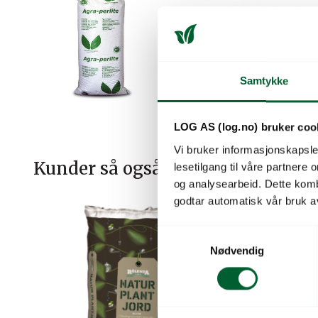
Samtykke
LOG AS (log.no) bruker coo
Vi bruker informasjonskapsler
Kunder så også på
lesetilgang til våre partnere
og analysearbeid. Dette kom
godtar automatisk vår bruk a
S
Nødvendig
a
m
t
y