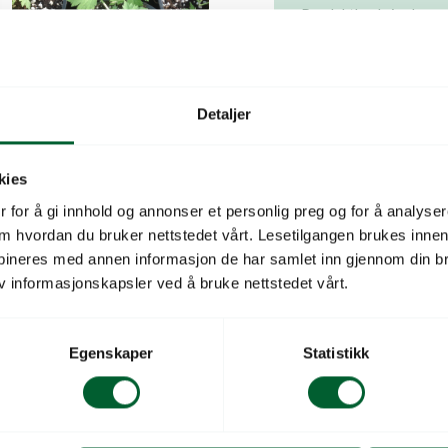
Produktbeskrivelse
Beskrivelse
Detaljer
Perlite til frødekking, Pe
kies
Volum (liter, per sekk)
 for å gi innhold og annonser et personlig preg og for å analysere
 om hvordan du bruker nettstedet vårt. Lesetilgangen brukes inne
Antall sekker per pall
bineres med annen informasjon de har samlet inn gjennom din br
v informasjonskapsler ved å bruke nettstedet vårt.
Forpakningstype
Bruksområde
Egenskaper
Statistikk
Salgsenhet
Leverandørnavn