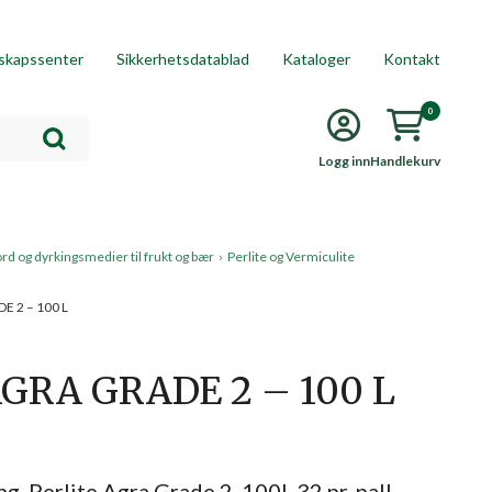
skapssenter
Sikkerhetsdatablad
Kataloger
Kontakt
0
Logg inn
Handlekurv
ord og dyrkingsmedier til frukt og bær
›
Perlite og Vermiculite
E 2 – 100 L
GRA GRADE 2 – 100 L
ng, Perlite Agra Grade 2, 100l, 32 pr. pall,